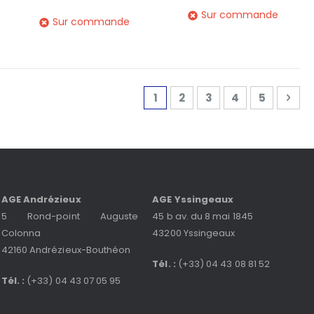
Sur commande
Sur commande
Page
Vous lisez actuellement la 
Page
Page
Page
Page
Pag
Sui
1
2
3
4
5
AGE Andrézieux
AGE Yssingeaux
5 Rond-point Auguste
45 b av. du 8 mai 1845
Colonna
43200 Yssingeaux
42160 Andrézieux-Bouthéon
Tél. :
(+33) 04 43 08 81 52
Tél. :
(+33) 04 43 07 05 95