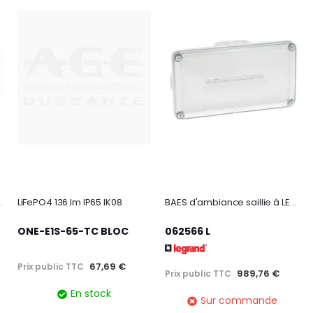
ce'' - pour coffret ''bris de glace''
LiFePO4 136 lm IP65 IK08
BAES d'ambiance saillie à LEDs 400lm plastique IP66 IK10 SATI Connecté
ONE-E1S-65-TC BLOC
062566 L
67,69 €
Prix public TTC
989,76 €
Prix public TTC
En stock
Sur commande