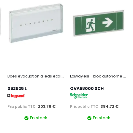
 - led - ip42
Baes evacuation a leds eco1 plastique ip43 ik07 sati autodiag
Exiway esi - bloc autonome éclairage sécurité - sati - led - ip42
062525 L
OVA58000 SCH
203,76 €
384,72 €
Prix public TTC
Prix public TTC
En stock
En stock