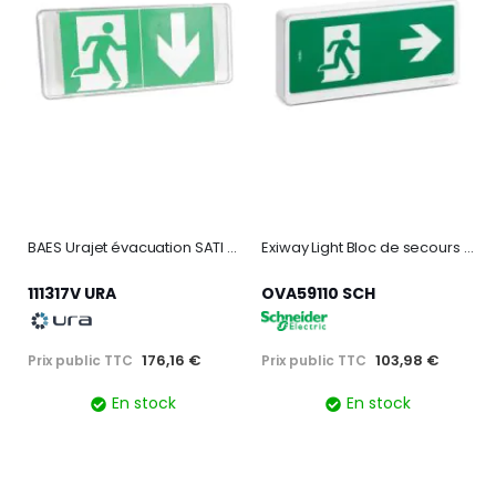
BAES Urajet évacuation SATI - 45lm / 0,8W
Exiway Light Bloc de secours Evacuation IP42 SATI
111317V URA
OVA59110 SCH
176,16 €
103,98 €
Prix public TTC
Prix public TTC
En stock
En stock