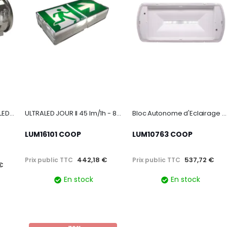
BAES d'évacuation saillie LEDs 45lm 1h plastique/inox IP67 IK07 SATI Adressable
ULTRALED JOUR II 45 lm/1h - 8lm/5h - 100% LEDs
Bloc Autonome d'Eclairage de Sécurité SATI Uniled 2 - 400 lm - 1h - IP42/IK07
LUM16101 COOP
LUM10763 COOP
442,18 €
537,72 €
Prix public TTC
Prix public TTC
 €
En stock
En stock