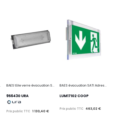
ion 24/48 Vdc - 45lm
BAES tôle verre évacuation SATI/adressable
BAES évacuation SATI Adressable - 45lm/1h - IP42 IK04 - Esthétique transparente
956430 URA
LUM17102 COOP
463,02 €
Prix public TTC
1 130,40 €
Prix public TTC