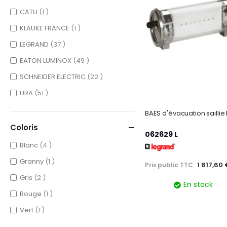
item
CATU
1
item
KLAUKE FRANCE
1
items
LEGRAND
37
items
EATON LUMINOX
49
items
SCHNEIDER ELECTRIC
22
items
URA
51
Coloris
062629 L
items
Blanc
4
item
Granny
1
1 617,60
Prix public TTC
items
Gris
2
En stock
item
Rouge
1
item
Vert
1