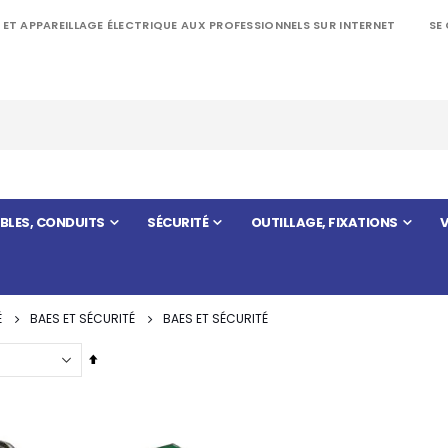
 ET APPAREILLAGE ÉLECTRIQUE AUX PROFESSIONNELS SUR INTERNET
SE
BLES, CONDUITS
SÉCURITÉ
OUTILLAGE, FIXATIONS
V
É
BAES ET SÉCURITÉ
BAES ET SÉCURITÉ
Par
ordre
décroissant