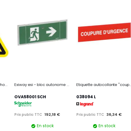
Etiquette de signalisation homme foudroyé 50 mm.
Exiway esi - bloc autonome éclairage sécurité - sati - led - ip65
Etiquette autocollante ''coupure d'urgen
OVA58001 SCH
038094 L
192,18 €
36,34 €
Prix public TTC
Prix public TTC
En stock
En stock