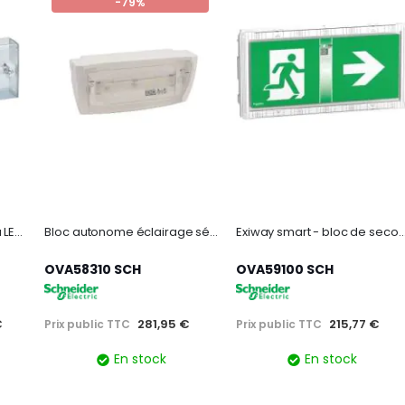
-79%
BAES d'ambiance saillie à LEDs 400lm plastique IP43 IK07 SATI Connecté
Bloc autonome éclairage sécurité adressable évacuation - ip42 - bloc à led
Exiway smart - bloc de secours évacuat - report défaut - sati
OVA58310 SCH
OVA59100 SCH
€
281,95 €
215,77 €
Prix public TTC
Prix public TTC
En stock
En stock