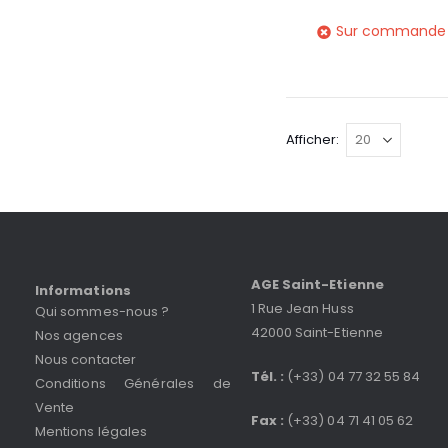
Sur commande
Afficher
AGE Saint-Etienne
Informations
1 Rue Jean Huss
Qui sommes-nous ?
42000 Saint-Etienne
Nos agences
Nous contacter
Tél. :
(+33) 04 77 32 55 84
Conditions Générales de
Vente
Fax :
(+33) 04 71 41 05 62
Mentions légales