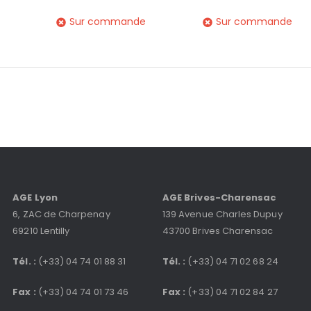
Sur commande
Sur commande
AGE Lyon
AGE Brives-Charensac
6, ZAC de Charpenay
139 Avenue Charles Dupuy
69210 Lentilly
43700 Brives Charensac
Tél. :
(+33) 04 74 01 88 31
Tél. :
(+33) 04 71 02 68 24
Fax :
(+33) 04 74 01 73 46
Fax :
(+33) 04 71 02 84 27