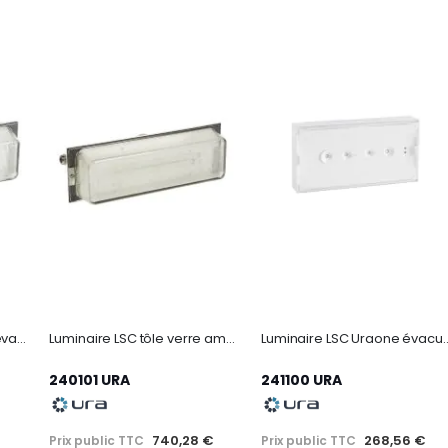
Luminaire LSC tôle verre évacuation - 24/48Volts
Luminaire LSC tôle verre ambiance - 24/48Volts
Luminaire LSC Uraone évacuat
240101 URA
241100 URA
740,28 €
268,56 €
Prix public TTC
Prix public TTC