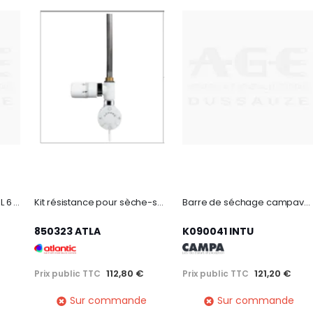
Premium Box Centrale CPL 6 zones
Kit résistance pour sèche-serviettes mixte 0500W
Barre de séchage campaver bains blanc mat
850323 ATLA
K090041 INTU
112,80 €
121,20 €
Prix public TTC
Prix public TTC
Sur commande
Sur commande