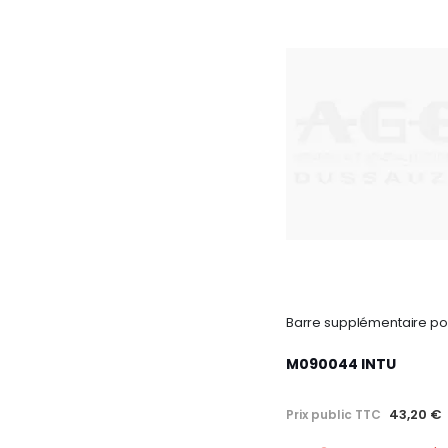
M090044 INTU
43,20 €
Prix public TTC