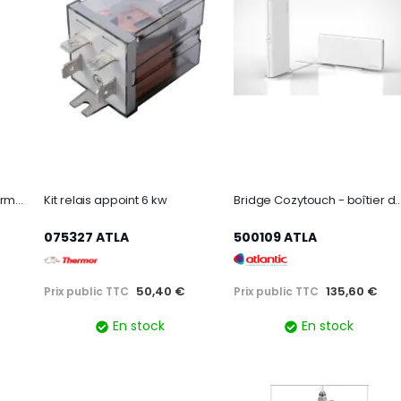
Wiser - tête de vanne thermostatique connectée liaison zigbee
Kit relais appoint 6 kw
Bridge Cozytouch - boîtier de connexion wifi pour A
075327 ATLA
500109 ATLA
50,40 €
135,60 €
Prix public TTC
Prix public TTC
En stock
En stock