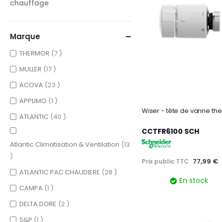
chauffage
Marque
items
THERMOR
7
items
MULLER
17
items
ACOVA
23
item
APPLIMO
1
items
ATLANTIC
40
CCTFR6100 SCH
Atlantic Climatisation & Ventilation
13
items
77,99 €
Prix public TTC
items
ATLANTIC PAC CHAUDIERE
28
En stock
item
CAMPA
1
items
DELTA DORE
2
item
S&P
1