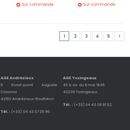
Sur commande
Sur commande
Page
Vous lisez actuellement la 
Page
Page
Page
Page
Pag
Sui
1
2
3
4
5
AGE Andrézieux
AGE Yssingeaux
5 Rond-point Auguste
45 b av. du 8 mai 1845
Colonna
43200 Yssingeaux
42160 Andrézieux-Bouthéon
Tél. :
(+33) 04 43 08 81 52
Tél. :
(+33) 04 43 07 05 95