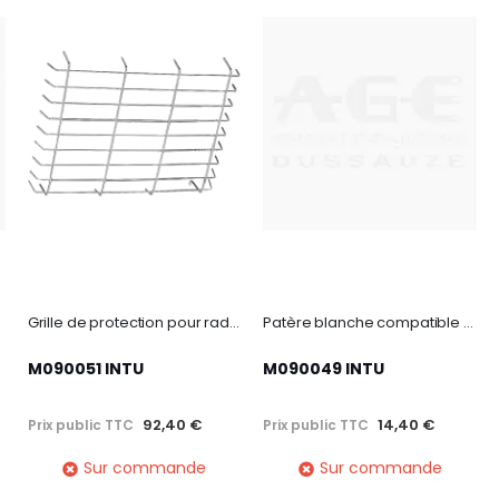
Grille de protection pour radiateur Infrarouge court 3 kW
Patère blanche compatible radiateur sèche-serviettes Ezybain
M090051 INTU
M090049 INTU
92,40 €
14,40 €
Prix public TTC
Prix public TTC
Sur commande
Sur commande