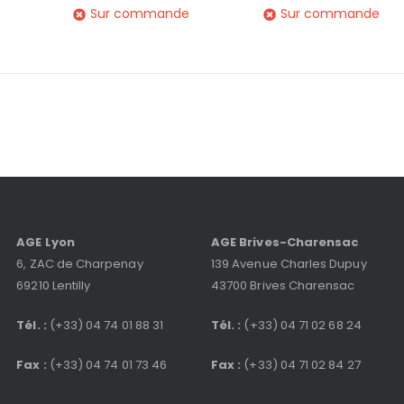
Sur commande
Sur commande
AGE Lyon
AGE Brives-Charensac
6, ZAC de Charpenay
139 Avenue Charles Dupuy
69210 Lentilly
43700 Brives Charensac
Tél. :
(+33) 04 74 01 88 31
Tél. :
(+33) 04 71 02 68 24
Fax :
(+33) 04 74 01 73 46
Fax :
(+33) 04 71 02 84 27