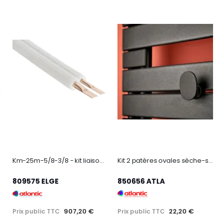
Km-25m-5/8-3/8 - kit liaison m1-25m-5/8-3/8
Kit 2 patères ovales sèche-serviettes à lames adélis et nefertiti beige
809575 ELGE
850656 ATLA
907,20 €
22,20 €
Prix public TTC
Prix public TTC