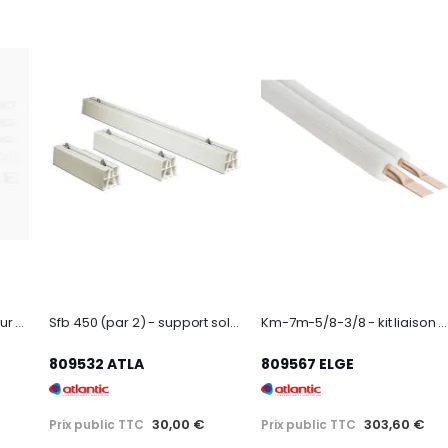
Barre supplémentaire pour sèche-serviettes Ezybain de largeur 50 cm
Sfb 450 (par 2) - support sol 450mm (par 2)
Km-7m-5/8-3/8 - kit liaison m1-7m-5/8-3/8
809532 ATLA
809567 ELGE
30,00 €
303,60 €
Prix public TTC
Prix public TTC