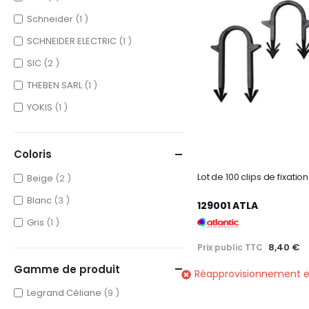
item
Schneider
1
item
SCHNEIDER ELECTRIC
1
items
SIC
2
item
THEBEN SARL
1
item
YOKIS
1
Coloris
items
Beige
2
items
Blanc
3
129001 ATLA
item
Gris
1
8,40 €
Prix public TTC
Gamme de produit
Réapprovisionnement e
items
Legrand Céliane
9