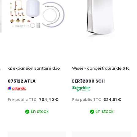
pplication Cozytouch
Kit expansion sanitaire duo
Wiser - concentrateur de 6 tc
075122 ATLA
EER32000 SCH
704,40 €
324,61 €
Prix public TTC
Prix public TTC
En stock
En stock