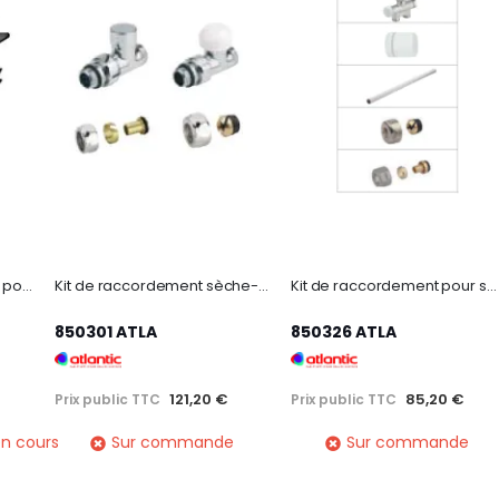
Lot de 100 clips de fixation pour Domocable
Kit de raccordement sèche-serviettes coudé manuelle blanc
Kit de raccordement pour sèche-serviettes monotube manuelle blanc
850301 ATLA
850326 ATLA
121,20 €
85,20 €
Prix public TTC
Prix public TTC
n cours
Sur commande
Sur commande