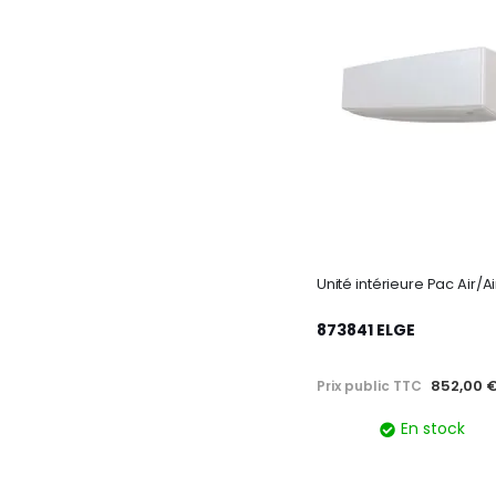
873841 ELGE
852,00 
Prix public TTC
En stock