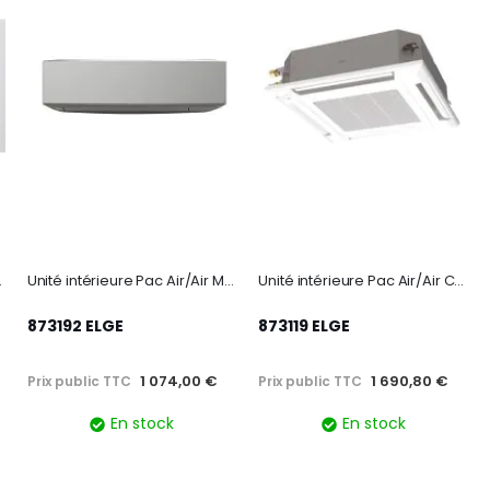
KAO M3 - 2500W
Unité intérieure Pac Air/Air Murale R32 - TAKAO LINE - 3400W
Unité intérieure Pac Air/Air Cassette 600x600 R32 - INITIALE
873192 ELGE
873119 ELGE
1 074,00 €
1 690,80 €
Prix public TTC
Prix public TTC
En stock
En stock