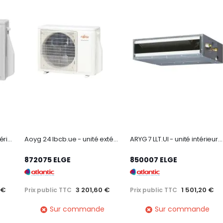
AOYG 7 KGC.UE - unité extérieure climatiseur mural Takao M3 2000W R32
Aoyg 24 lbcb.ue - unité extérieure climatiseur inv 6800w
ARYG 7 LLT.UI - unité intérieure climatiseur gainable carrossable 2100W
872075 ELGE
850007 ELGE
 €
3 201,60 €
1 501,20 €
Prix public TTC
Prix public TTC
Sur commande
Sur commande