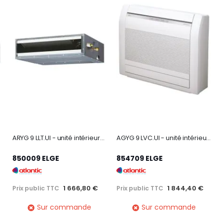
ARYG 9 LLT.UI - unité intérieure climatiseur gainable carrossable 2600W
AGYG 9 LVC.UI - unité intérieure climatiseur console compacte 2600W
850009 ELGE
854709 ELGE
1 666,80 €
1 844,40 €
Prix public TTC
Prix public TTC
Sur commande
Sur commande