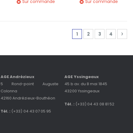
Sur commande
Sur commande
Page
Vous lisez actuellemen
Page
Page
Page
Pag
Sui
1
2
3
4
AGE Andrézieux
AGE Yssingeaux
5 Rond-point Auguste
45 b av. du 8 mai 1845
Colonna
43200 Yssingeaux
42160 Andrézieux-Bouthéon
Tél. :
(+33) 04 43 08 81 52
Tél. :
(+33) 04 43 07 05 95