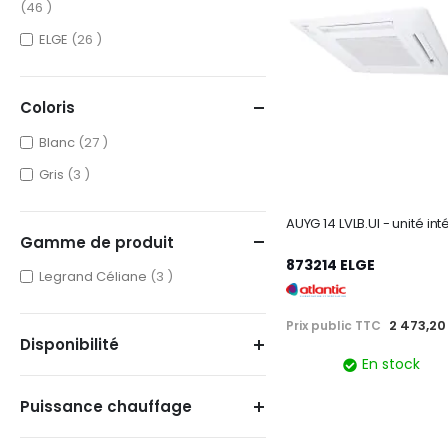
items
46
items
ELGE
26
Coloris
items
Blanc
27
items
Gris
3
Gamme de produit
873214 ELGE
items
Legrand Céliane
3
2 473,20
Prix public TTC
Disponibilité
En stock
Puissance chauffage