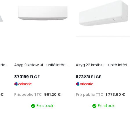
AUYG 14 LVLB.UI - unité intérieure climatiseur cassette 600x600 4300W
Asyg 9 ketaw.ui - unité intérieure murale takao line graphic white 2500w
Asyg 22 kmtb.ui - unité intérieure climatiseur mural takao m2 6000w r32
873199 ELGE
873231 ELGE
 €
961,20 €
1 773,60 €
Prix public TTC
Prix public TTC
En stock
En stock