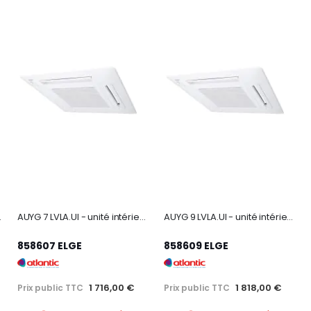
s cassettes 600x600
AUYG 7 LVLA.UI - unité intérieure climatiseur cassette 600x600 2100W
AUYG 9 LVLA.UI - unité intérieure climatiseur cassette 600x600 2600W
858607 ELGE
858609 ELGE
1 716,00 €
1 818,00 €
Prix public TTC
Prix public TTC