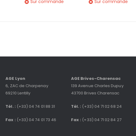
Sur commande
Sur commande
AGE Lyon
AGE Brives-Charensac
6, ZAC de Charpenay
139 Avenue Charles Dupuy
69210 Lentilly
43700 Brives Charensac
Tél. :
(+33) 04 74 01 88 31
Tél. :
(+33) 04 71 02 68 24
Fax :
(+33) 04 74 01 73 46
Fax :
(+33) 04 71 02 84 27