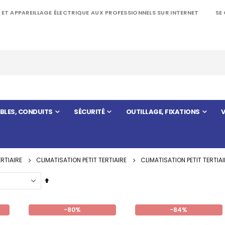
 ET APPAREILLAGE ÉLECTRIQUE AUX PROFESSIONNELS SUR INTERNET
SE
BLES, CONDUITS
SÉCURITÉ
OUTILLAGE, FIXATIONS
V
ERTIAIRE
CLIMATISATION PETIT TERTIAIRE
CLIMATISATION PETIT TERTIAI
Par
ordre
décroissant
-80%
-84%