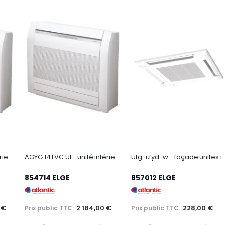
AGYG 12 LVC.UI - unité intérieure climatiseur console compacte 3500W
AGYG 14 LVC.UI - unité intérieure climatiseur console compacte 4200W
Utg-ufyd-w - façade unites interieures climatiseur
854714 ELGE
857012 ELGE
 €
2 184,00 €
228,00 €
Prix public TTC
Prix public TTC