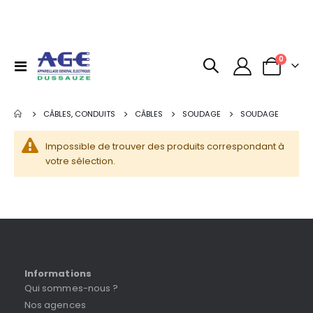
articles
0
Basculer
Panier
la
navigation
CÂBLES, CONDUITS
CÂBLES
SOUDAGE
SOUDAGE
Impossible de trouver des produits correspondant à
votre sélection.
Informations
Qui sommes-nous ?
Nos agences