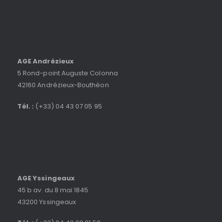
AGE Andrézieux
5 Rond-point Auguste Colonna
42160 Andrézieux-Bouthéon
Tél. :
(+33) 04 43 07 05 95
AGE Yssingeaux
45 b av. du 8 mai 1845
43200 Yssingeaux