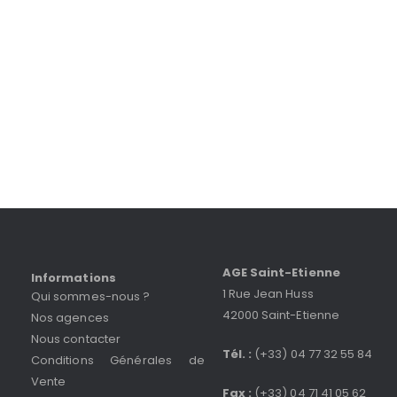
AGE Saint-Etienne
Informations
1 Rue Jean Huss
Qui sommes-nous ?
42000 Saint-Etienne
Nos agences
Nous contacter
Tél. :
(+33) 04 77 32 55 84
Conditions Générales de
Vente
Fax :
(+33) 04 71 41 05 62