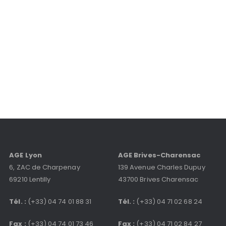
AGE Lyon
AGE Brives-Charensac
6, ZAC de Charpenay
139 Avenue Charles Dupuy
69210 Lentilly
43700 Brives Charensac
Tél. :
(+33) 04 74 01 88 31
Tél. :
(+33) 04 71 02 68 24
Fax :
(+33) 04 74 01 73 46
Fax :
(+33) 04 71 02 84 27