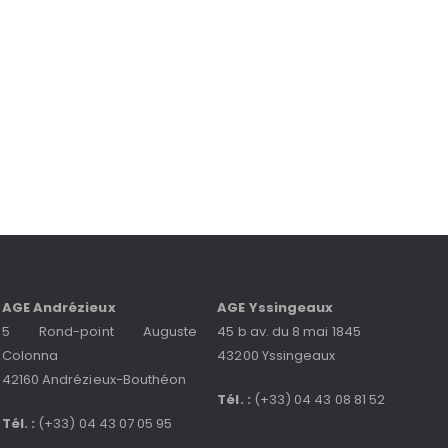
AGE Andrézieux
AGE Yssingeaux
5 Rond-point Auguste
45 b av. du 8 mai 1845
Colonna
43200 Yssingeaux
42160 Andrézieux-Bouthéon
Tél. :
(+33) 04 43 08 81 52
Tél. :
(+33) 04 43 07 05 95