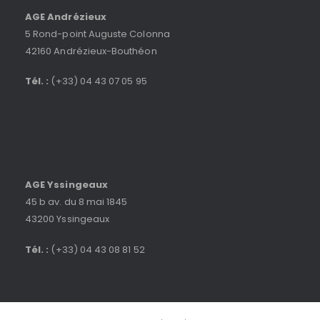
AGE Andrézieux
5 Rond-point Auguste Colonna
42160 Andrézieux-Bouthéon
Tél. :
(+33) 04 43 07 05 95
AGE Yssingeaux
45 b av. du 8 mai 1845
43200 Yssingeaux
Tél. :
(+33) 04 43 08 81 52