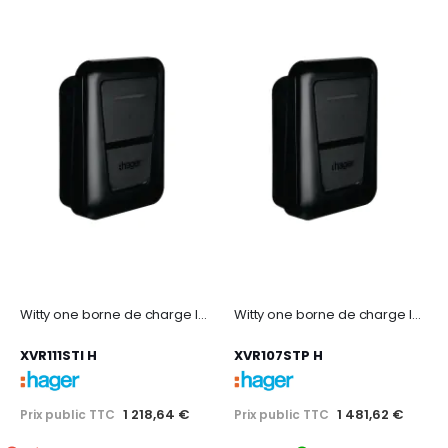
Witty one borne de charge IP54 1x11kW 3P T2+TIC+RFID+APP BLE
Witty one borne de charge IP54 1x7kW 1P T2+TIC+RFID+APP BLE+
XVR111STI H
XVR107STP H
1 218,64 €
1 481,62 €
Prix public TTC
Prix public TTC