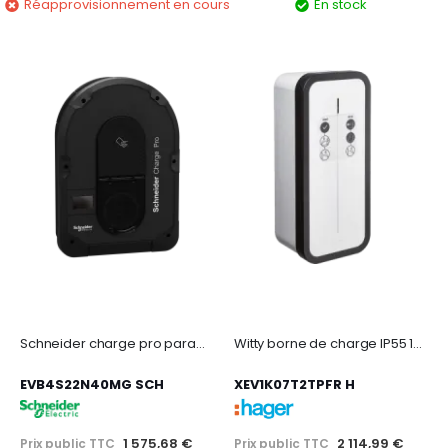
Réapprovisionnement en cours
En stock
Schneider charge pro paramétrable jusqu'à 22 kw - 1p / 3p - t2s - mid - tic - 4g
Witty borne de charge IP55 1x7kW T2+TIC+PR avec clé
EVB4S22N40MG SCH
XEV1K07T2TPFR H
1 575,68 €
2 114,99 €
Prix public TTC
Prix public TTC