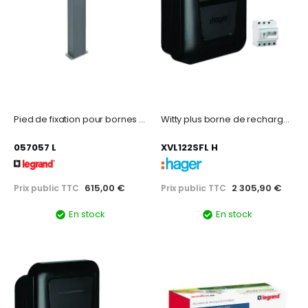
Pied de fixation pour bornes de recharge GREEN'UP HOME
Witty plus borne de recharge ip54 1x 7,4/22kw t2+rfid+app ble+ocpp+mid+xem470
057057 L
XVL122SFL H
615,00 €
2 305,90 €
Prix public TTC
Prix public TTC
En stock
En stock