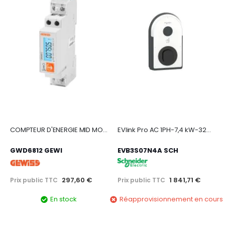
COMPTEUR D'ENERGIE MID MONOPHASE 40A 1 MODULE DLM - MODBUS
EVlink Pro AC 1PH-7,4 kW-32A-1 priseT2S-RDC-DD 6 mA+RCD Type A +MNx
GWD6812 GEWI
EVB3S07N4A SCH
297,60 €
1 841,71 €
Prix public TTC
Prix public TTC
En stock
Réapprovisionnement en cours