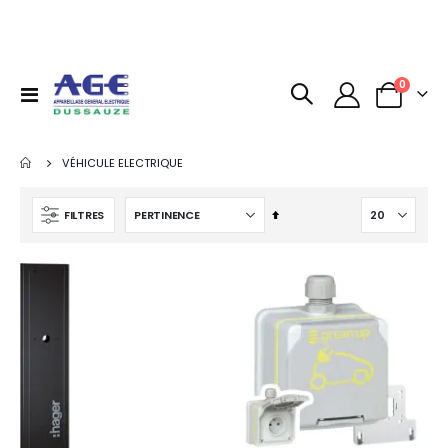
articles
0
Basculer
Panier
la
navigation
VÉHICULE ELECTRIQUE
Par
FILTRES
ordre
décroissant