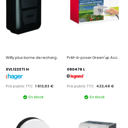
Witty plus borne de recharge ip55 1x 7,4/22kw 1p/3p t2+tic+rfid+app ble+ocpp+mid
Prêt-à-poser Green'up Access prise pour véhicule électrique + patère + disj diff
XVL122STI H
090476 L
1 813,63 €
423,48 €
Prix public TTC
Prix public TTC
En stock
En stock