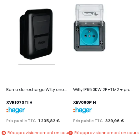
Borne de recharge Witty one IP54 1x7kW 1P T2+TIC+RFID+APP BLE
Witty IP55 3KW 2P+T M2 + protection différentielle
XVR107STI H
XEV080P H
1 205,82 €
329,96 €
Prix public TTC
Prix public TTC
Réapprovisionnement en cours
Réapprovisionnement en cours