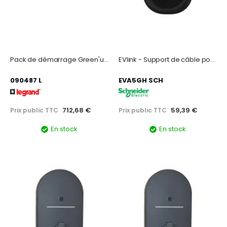
Pack de démarrage Green'up Access connecté avec prise pour véhicule électrique
EVlink - Support de câble pour borne VE - maintient l'embout de la prise au mur
090487 L
EVA5GH SCH
712,68 €
59,39 €
Prix public TTC
Prix public TTC
En stock
En stock