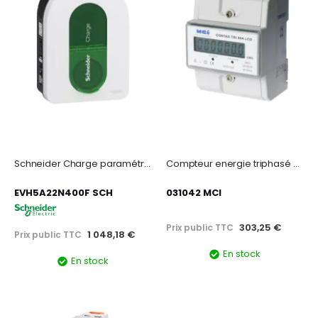
Schneider Charge paramétrable 7,4/11/22KW 1P/3P TIC - 16/32
Compteur energie triphasé 80a
EVH5A22N400F SCH
031042 MCI
303,25 €
Prix public TTC
1 048,18 €
Prix public TTC
En stock
En stock