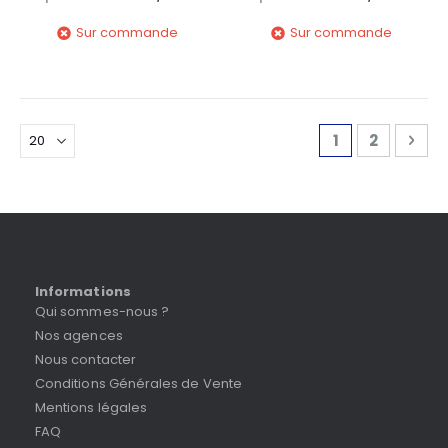
Sur commande
Sur commande
Page
Vous lisez ac
Page
Pag
Sui
1
2
Informations
Qui sommes-nous ?
Nos agences
Nous contacter
Conditions Générales de Vente
Mentions légales
FAQ