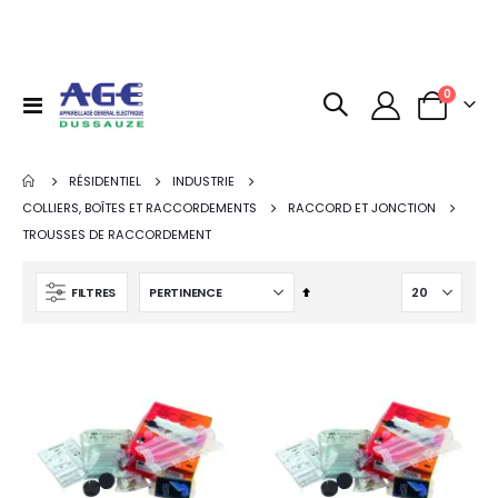
articles
0
Basculer
Panier
la
navigation
RÉSIDENTIEL
INDUSTRIE
COLLIERS, BOÎTES ET RACCORDEMENTS
RACCORD ET JONCTION
TROUSSES DE RACCORDEMENT
Par
FILTRES
ordre
décroissant