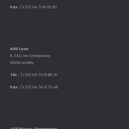
Fax :
(+33) 04 71 41 05 62
AGE Lyon
6, ZAC de Charpenay
69210 Lentilly
Tél. :
(+33) 04 74 01 88 31
Fax :
(+33) 04 74 01 73 46
AGE Brives-Charensac