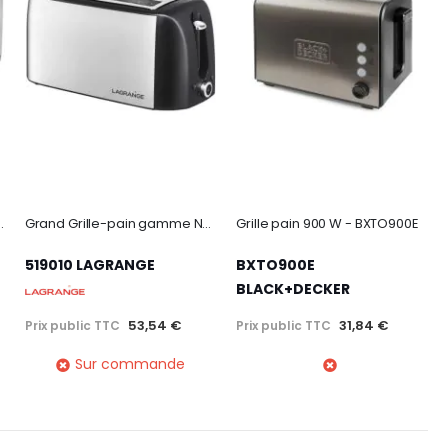
ENTES EXTRA-LON
Grand Grille-pain gamme Naos
Grille pain 900 W - BXTO900E
519010 LAGRANGE
BXTO900E
BLACK+DECKER
53,54 €
31,84 €
Prix public TTC
Prix public TTC
Sur commande