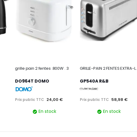
grille pain 2 fentes .800W . 3
GRILLE-PAIN 2 F
DO964T DOMO
GP540A R&B
24,00 €
58,98 €
Prix public TTC
Prix public TTC
En stock
En stock