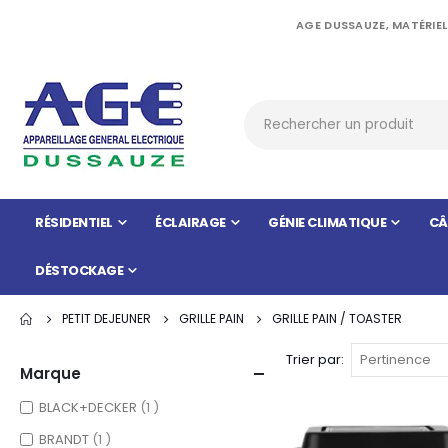
AGE DUSSAUZE, MATÉRIEL
RÉSIDENTIEL
ÉCLAIRAGE
GÉNIE CLIMATIQUE
CÂ
DÉSTOCKAGE
PETIT DEJEUNER
GRILLE PAIN
GRILLE PAIN / TOASTER
Trier par
Marque
item
BLACK+DECKER
1
item
BRANDT
1