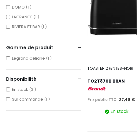
item
DOMO
1
item
LAGRANGE
1
item
RIVIERA ET BAR
1
Gamme de produit
item
Legrand Céliane
1
TOASTER 2 FENTES-NOIR
Disponibilité
TO2T870B BRAN
items
En stock
3
item
Sur commande
1
27,48 €
Prix public TTC
En stock