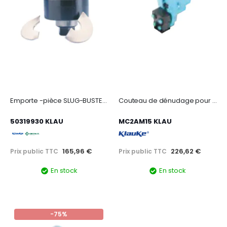
Emporte -pièce SLUG-BUSTER, dimension : 28,3 mm - PG21.
Couteau de dénudage pour automate MC25 pour fil de 1,5 mm²
50319930 KLAU
MC2AM15 KLAU
165,96 €
226,62 €
Prix public TTC
Prix public TTC
En stock
En stock
-75%