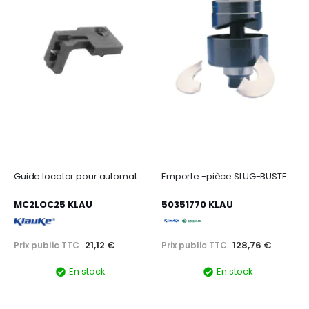
Guide locator pour automate mc25 pour embouts de 2,5 mm²
Emporte -pièce SLUG-BUSTER, dimension : 16,2mm - ISO16.
MC2LOC25 KLAU
50351770 KLAU
21,12 €
128,76 €
Prix public TTC
Prix public TTC
En stock
En stock