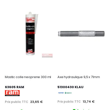
Mastic colle neoprene 300 ml
Axe hydraulique 9,5 x 71mm
63605 RAM
51300430 KLAU
13,74 €
Prix public TTC
23,65 €
Prix public TTC