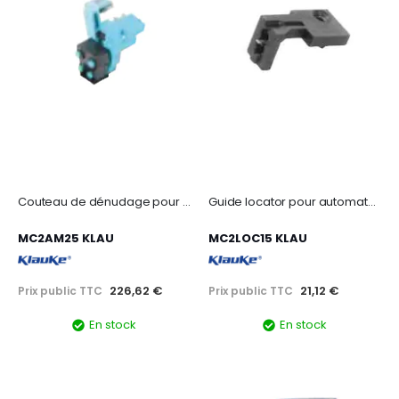
Couteau de dénudage pour automate MC25 pour fil de 2,5 mm²
Guide locator pour automate mc25 pour embouts de 1,5 mm²
MC2AM25 KLAU
MC2LOC15 KLAU
226,62 €
21,12 €
Prix public TTC
Prix public TTC
En stock
En stock