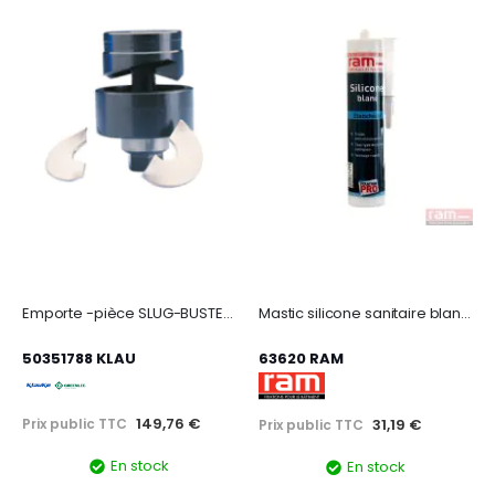
Emporte -pièce SLUG-BUSTER, dimension : 25,4mm - ISO25.
Mastic silicone sanitaire blanc 300ml
50351788 KLAU
63620 RAM
149,76 €
Prix public TTC
31,19 €
Prix public TTC
En stock
En stock