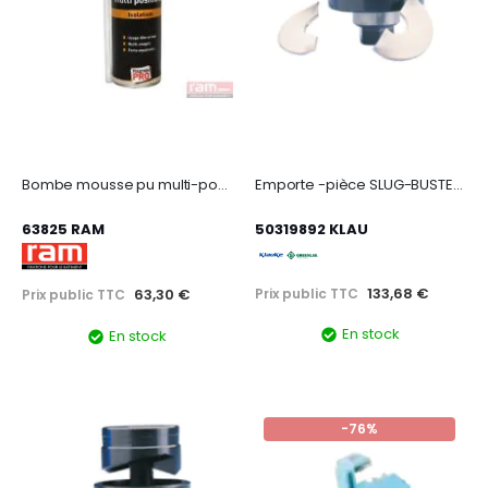
Bombe mousse pu multi-pos 500ml
Emporte -pièce SLUG-BUSTER, dimension : 15,2mm - PG9.
63825 RAM
50319892 KLAU
133,68 €
Prix public TTC
63,30 €
Prix public TTC
En stock
En stock
-76%