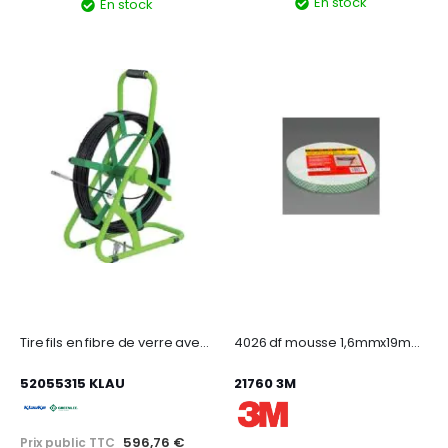
En stock
En stock
Tire fils en fibre de verre avec touret diamétre: 4,5mm - longueur: 60m
4026 df mousse 1,6mmx19mmx10m
52055315 KLAU
21760 3M
596,76 €
Prix public TTC