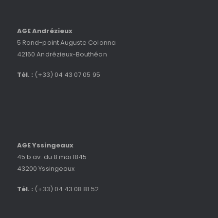
AGE Andrézieux
5 Rond-point Auguste Colonna
42160 Andrézieux-Bouthéon
Tél. :
(+33) 04 43 07 05 95
AGE Yssingeaux
45 b av. du 8 mai 1845
43200 Yssingeaux
Tél. :
(+33) 04 43 08 81 52