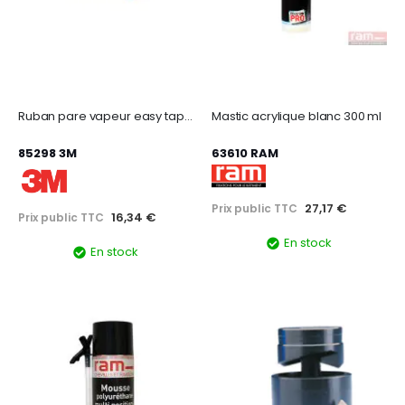
Ruban pare vapeur easy tape orange 30m x 50mm
Mastic acrylique blanc 300 ml
85298 3M
63610 RAM
27,17 €
Prix public TTC
16,34 €
Prix public TTC
En stock
En stock