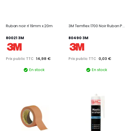
Ruban noir rl 19mm x 20m
3M Temflex 1700 Noir Ruban PVC marquage L3, 10m x 15mm, ep. 0,18mm, ignifuge
80021 3M
80490 3M
14,98 €
0,03 €
Prix public TTC
Prix public TTC
En stock
En stock