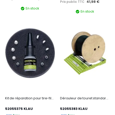
41,98 €
Prix public TTC
En stock
En stock
Kit de réparation pour tire-fils en fibre de verre diamètre 7,5mm
Dérouleur de touret standard en acier laqué de largeur: 500mm. Charge max: 200kg
52055375 KLAU
52055383 KLAU