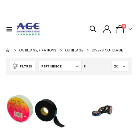
articles
0
Basculer
Panier
la
navigation
OUTILLAGE, FIXATIONS
OUTILLAGE
DIVERS OUTILLAGE
Par
FILTRES
ordre
décroissant