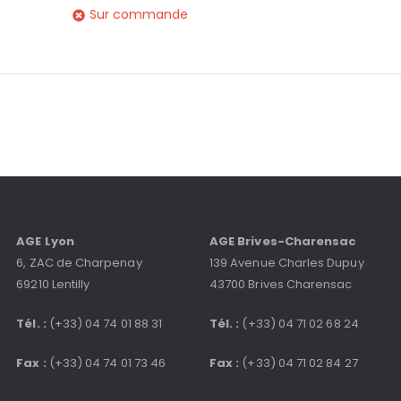
Sur commande
AGE Lyon
AGE Brives-Charensac
6, ZAC de Charpenay
139 Avenue Charles Dupuy
69210 Lentilly
43700 Brives Charensac
Tél. :
(+33) 04 74 01 88 31
Tél. :
(+33) 04 71 02 68 24
Fax :
(+33) 04 74 01 73 46
Fax :
(+33) 04 71 02 84 27