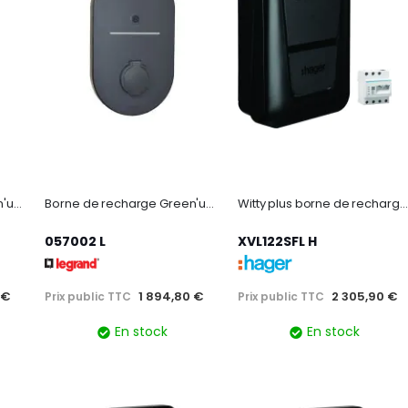
Borne de recharge Green'up Home monophasée 7,4kW M3 - avec protections
Borne de recharge Green'up Home triphasée 22kW M3 - avec protections
Witty plus borne de recharge ip54 1x 7,4/22kw t2+rfid+app ble+ocpp+mid+xem470
057002 L
XVL122SFL H
 €
1 894,80 €
2 305,90 €
Prix public TTC
Prix public TTC
En stock
En stock