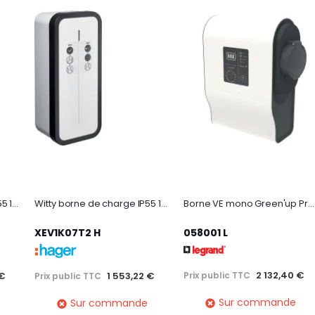
Witty borne de charge IP55 1x7kW T2+TIC+PR avec clé
Witty borne de charge IP55 1x7kW 1P T2 avec clé
Borne VE mono Green'up Premium avec protection 7,4kW Mode 3 plastique
XEV1K07T2 H
058001 L
2 132,40 €
 €
1 553,22 €
Prix public TTC
Prix public TTC
Sur commande
Sur commande