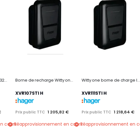
EVlink Pro AC 1PH-7,4 kW-32A-1 priseT2S-RDC-DD 6 mA+RCD Type A +MNx
Borne de recharge Witty one IP54 1x7kW 1P T2+TIC+RFID+APP BLE
Witty one borne de charge IP54 1x11kW 3P T2+TIC+RFID+APP BLE
XVR107STI H
XVR111STI H
€
1 205,82 €
1 218,64 €
Prix public TTC
Prix public TTC
n cours
Réapprovisionnement en cours
Réapprovisionnement en c