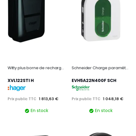
Witty plus borne de recharge ip55 1x 7,4/22kw 1p/3p t2+tic+rfid+app ble+ocpp+mid
Schneider Charge paramétrable 7,4/11/22KW 1P/3P TIC - 16/32
XVL122STI H
EVH5A22N400F SCH
1 813,63 €
1 048,18 €
Prix public TTC
Prix public TTC
En stock
En stock