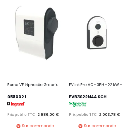
Borne VE triphasée Green'up Premium avec protection 22kW Mode 3 plastique
EVlink Pro AC - 3PH - 22 kW - 32A - 1 prise T2S - RDC - DD 6 mA +RCD Type A +MNx
058002 L
EVB3S22N4A SCH
2 586,00 €
2 003,78 €
Prix public TTC
Prix public TTC
Sur commande
Sur commande