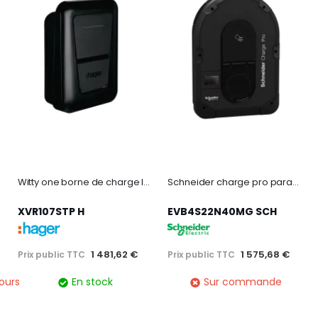
Witty one borne de charge IP54 1x7kW 1P T2+TIC+RFID+APP BLE+
Schneider charge pro paramétrable jusqu'à 22 kw - 1p / 3p - t2s - mid - tic - 4g
XVR107STP H
EVB4S22N40MG SCH
1 575,68 €
1 481,62 €
Prix public TTC
Prix public TTC
Sur commande
ours
En stock