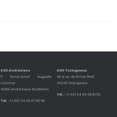
AGE Andrézieux
AGE Yssingeaux
5 Rond-point Auguste
45 b av. du 8 mai 1845
Colonna
43200 Yssingeaux
42160 Andrézieux-Bouthéon
Tél. :
(+33) 04 43 08 81 52
Tél. :
(+33) 04 43 07 05 95