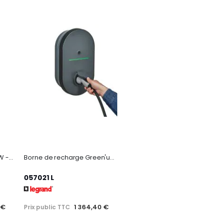
EVlink Pro AC - 3PH - 22 kW - 32A - 1 prise T2S - RCD Type B EV + MNx
Borne de recharge Green'up Home monophasée 7,4kW M3
057021 L
 €
1 364,40 €
Prix public TTC