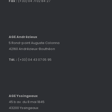
Fax :
(+33) 04 71 02 84 27
AGE Andrézieux
5 Rond-point Auguste Colonna
42160 Andrézieux-Bouthéon
Tél. :
(+33) 04 43 07 05 95
AGE Yssingeaux
45 b av. du 8 mai 1845
43200 Yssingeaux