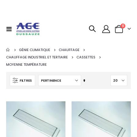
0
Basculer
Panier
la
navigation
GÉNIE CLIMATIQUE
CHAUFFAGE
CHAUFFAGE INDUSTRIEL ET TERTIAIRE
CASSETTES
MOYENNE TEMPÉRATURE
Par
FILTRES
ordre
décroissant