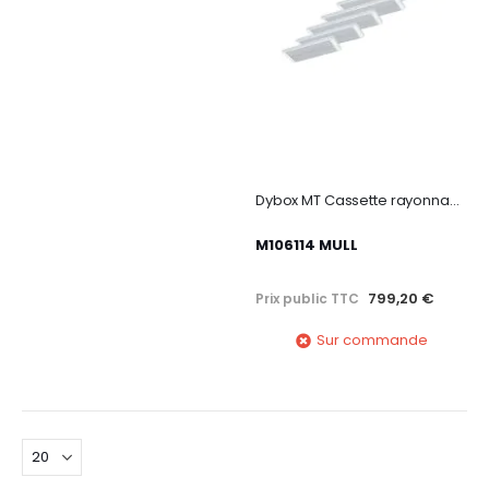
Dybox MT Cassette rayonnante moyenne température 1750W blanc
M106114 MULL
799,20 €
Prix public TTC
Sur commande