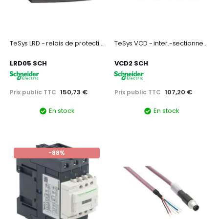
TeSys LRD - relais de protection thermique - 0,63..1A - classe 10A
TeSys VCD - inter.-sectionneur - 3P - 690V 40A - poignée rouge cadenassable
LRD05 SCH
VCD2 SCH
150,73 €
107,20 €
Prix public TTC
Prix public TTC
En stock
En stock
-88%