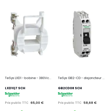
TeSys LXD1 - bobine - 380Vca 50/60Hz
TeSys GB2-CD - disjoncteur pour circuit de contrôle - 3A - 1P+N - 1d
LXD1Q7 SCH
GB2CD08 SCH
65,00 €
58,68 €
Prix public TTC
Prix public TTC