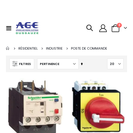
articles
0
Basculer
Panier
la
navigation
RÉSIDENTIEL
INDUSTRIE
POSTE DE COMMANDE
Par
FILTRES
ordre
décroissant