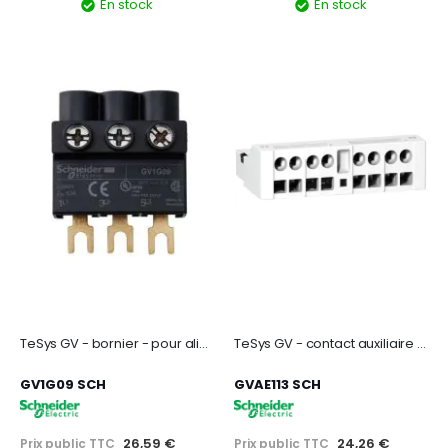
En stock
En stock
TeSys GV - bornier - pour alimenter jeux de barres tripolaires GV2 - par le haut
TeSys GV - contact auxiliaire - 1O+1F
GV1G09 SCH
GVAE113 SCH
26,59 €
24,26 €
Prix public TTC
Prix public TTC