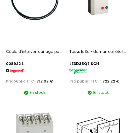
Câble d'interverrouillage pour DMX³ - longueur 3,6m
Tesys le3d - démarreur étoile triangle en coffret - 30kw - bobine 380vca
028922 L
LE3D35Q7 SCH
712,92 €
1 722,22 €
Prix public TTC
Prix public TTC
En stock
En stock