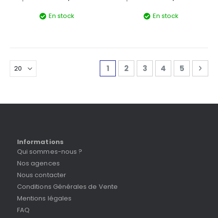
En stock
En stock
Page
Vous lisez actuellement la 
Page
Page
Page
Page
Pag
Sui
1
2
3
4
5
Informations
Qui sommes-nous ?
Nos agences
Nous contacter
Conditions Générales de Vente
Mentions légales
FAQ