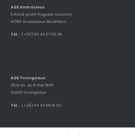
AGE Andrézieux
5 Rond-point Auguste Colonna
42160 Andrézieux-Bouthéon
Tél. :
(+33) 04 43 07 05 95
AGE Yssingeaux
45 b av. du 8 mai 1845
43200 Yssingeaux
Tél. :
(+33) 04 43 08 81 52