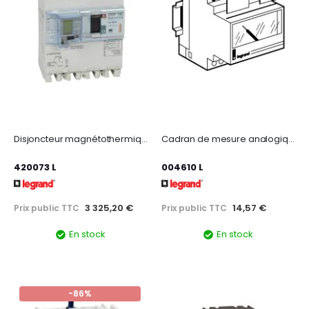
Disjoncteur magnétothermique différentiel DPX³160 Icu 25kA 400V~ - 4P - 63A
Cadran de mesure analogique pour ampèremètre référence 004600 - 0A à 50A
420073 L
004610 L
3 325,20 €
14,57 €
Prix public TTC
Prix public TTC
En stock
En stock
-86%