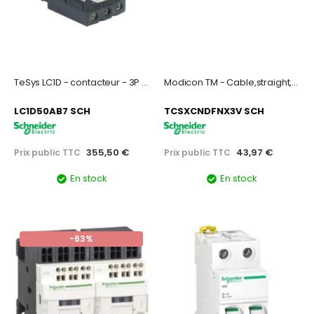
TeSys LC1D - contacteur - 3P - AC-3 440V - 50A - bobine 24Vca
Modicon TM - Cable,straight,m8-4p, fem
LC1D50AB7 SCH
TCSXCNDFNX3V SCH
355,50 €
43,97 €
Prix public TTC
Prix public TTC
En stock
En stock
-63%