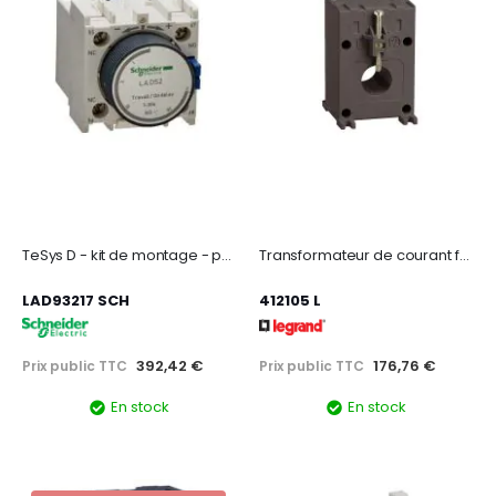
TeSys D - kit de montage - pour D18 D32
Transformateur de courant fermé 160/5 pour barre 16x12,5mm ou câble Ø21mm 3VA
LAD93217 SCH
412105 L
392,42 €
176,76 €
Prix public TTC
Prix public TTC
En stock
En stock