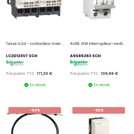
Tesys lc2d - contacteur inverseur - 3p - ac-3 440v - 12a - bobine 400vca
Acti9, iSW interrupteur-sectionneur 2P 63A 415VAC
LC2D123V7 SCH
A9S65263 SCH
171,30 €
109,86 €
Prix public TTC
Prix public TTC
En stock
En stock
-94%
-86%