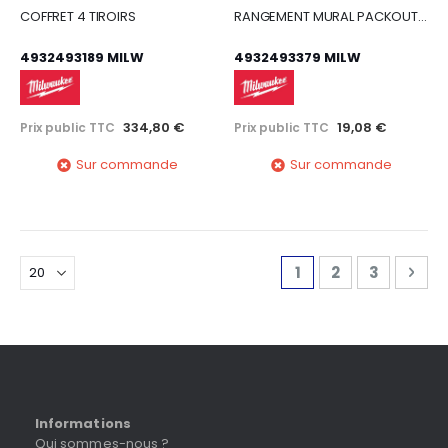
COFFRET 4 TIROIRS
RANGEMENT MURAL PACKOUT PANIER EN FIL
4932493189 MILW
4932493379 MILW
334,80 €
19,08 €
Prix public TTC
Prix public TTC
Sur commande
Sur commande
Page
Vous lisez actuell
Page
Page
Pag
Sui
1
2
3
Informations
Qui sommes-nous ?