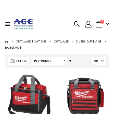
articles
0
Basculer
Panier
la
navigation
OUTILLAGE, FIXATIONS
OUTILLAGE
DIVERS OUTILLAGE
RANGEMENT
Par
FILTRES
ordre
décroissant