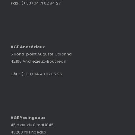
Fax :
(+33) 04 71 02 84 27
AGE Andrézieux
5 Rond-point Auguste Colonna
42160 Andrézieux-Bouthéon
Tél. :
(+33) 04 43 07 05 95
AGE Yssingeaux
45 b av. du 8 mai 1845
43200 Yssingeaux