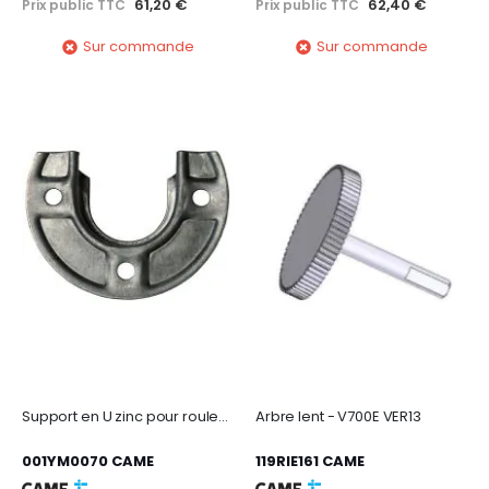
61,20 €
62,40 €
Prix public TTC
Prix public TTC
Sur commande
Sur commande
Support en U zinc pour roulement Diam 42mm
Arbre lent - V700E VER13
001YM0070 CAME
119RIE161 CAME