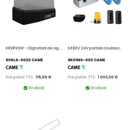
KRX1FXSW - Clignotant de signalisation à LED avec alimentation 24V AC-DC à 230V
Kit BXV 24V portails coulissants jusqu'à 400kg
806LA-0020 CAME
8K01MS-003 CAME
115,56 €
1 002,00 €
Prix public TTC
Prix public TTC
En stock
En stock