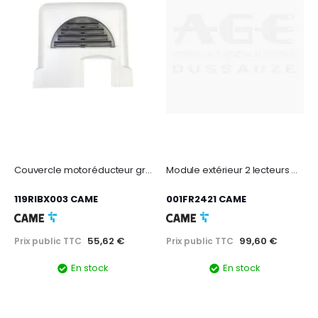
Couvercle motoréducteur gris clair - BX
Module extérieur 2 lecteurs pour mr-gsm
119RIBX003 CAME
001FR2421 CAME
55,62 €
99,60 €
Prix public TTC
Prix public TTC
En stock
En stock