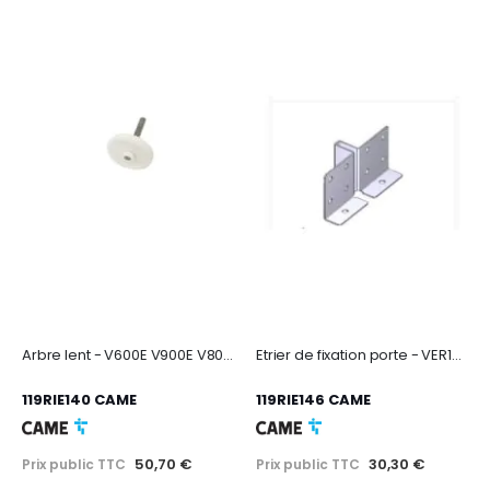
Arbre lent - V600E V900E V800C
Etrier de fixation porte - VER10 VER13
119RIE140 CAME
119RIE146 CAME
50,70 €
30,30 €
Prix public TTC
Prix public TTC