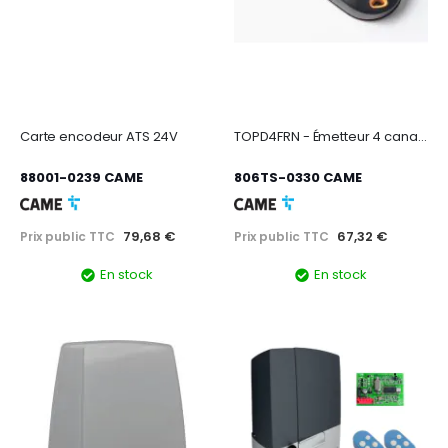
Carte encodeur ATS 24V
TOPD4FRN - Émetteur 4 canaux double fréqu
88001-0239 CAME
806TS-0330 CAME
79,68 €
67,32 €
Prix public TTC
Prix public TTC
En stock
En stock