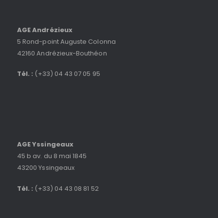
AGE Andrézieux
5 Rond-point Auguste Colonna
42160 Andrézieux-Bouthéon
Tél. :
(+33) 04 43 07 05 95
AGE Yssingeaux
45 b av. du 8 mai 1845
43200 Yssingeaux
Tél. :
(+33) 04 43 08 81 52