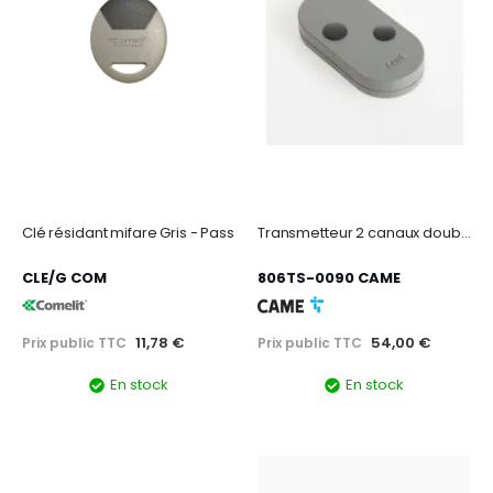
Clé résidant mifare Gris - Pass
Transmetteur 2 canaux double fréquence code fixe gris
CLE/G COM
806TS-0090 CAME
11,78 €
54,00 €
Prix public TTC
Prix public TTC
En stock
En stock