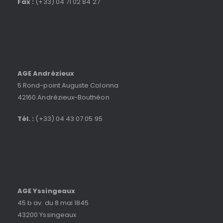
Fax :
(+33) 04 71 02 84 27
AGE Andrézieux
5 Rond-point Auguste Colonna
42160 Andrézieux-Bouthéon
Tél. :
(+33) 04 43 07 05 95
AGE Yssingeaux
45 b av. du 8 mai 1845
43200 Yssingeaux