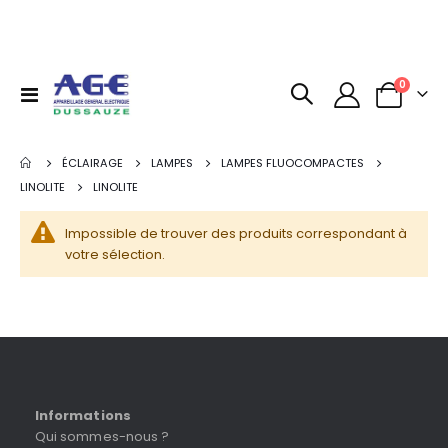
articles
0
Basculer
Panier
la
navigation
ÉCLAIRAGE
LAMPES
LAMPES FLUOCOMPACTES
LINOLITE
LINOLITE
Impossible de trouver des produits correspondant à
votre sélection.
Informations
Qui sommes-nous ?