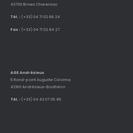
43700 Brives Charensac
Tél. :
(+33) 04 71 02 68 24
Fax :
(+33) 04 71 02 84 27
AGE Andrézieux
5 Rond-point Auguste Colonna
42160 Andrézieux-Bouthéon
Tél. :
(+33) 04 43 07 05 95