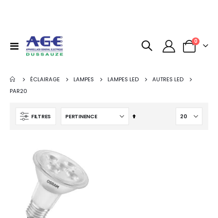
articles
0
Basculer
Panier
la
navigation
ÉCLAIRAGE
LAMPES
LAMPES LED
AUTRES LED
PAR20
Par
FILTRES
ordre
décroissant