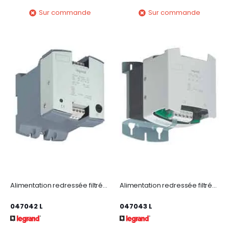
Sur commande
Sur commande
Alimentation redressée filtrée monophasée 230-400V~/sortie 48V= - 120W - 2,5A
Alimentation redressée filtrée monophasée entrée 230-400V~/sortie 48V= -240W -5A
047042 L
047043 L