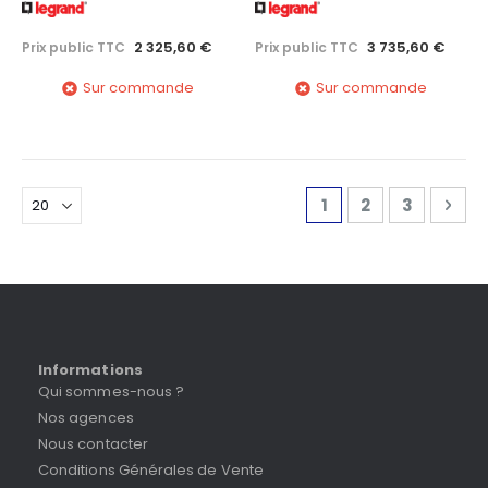
2 325,60 €
3 735,60 €
Prix public TTC
Prix public TTC
Sur commande
Sur commande
Page
Vous lisez actuell
Page
Page
Pag
Sui
1
2
3
Informations
Qui sommes-nous ?
Nos agences
Nous contacter
Conditions Générales de Vente