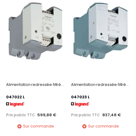
Alimentation redressée filtrée monophasée entrée 230-400V~ sortie 24V= - 60W
Alimentation redressée filtrée monophasée 230-400V~/sortie 24V= - 120W - 5A
047022 L
047023 L
599,88 €
837,48 €
Prix public TTC
Prix public TTC
Sur commande
Sur commande