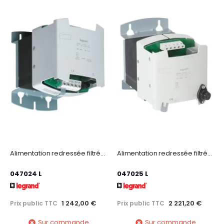
Alimentation redressée filtrée monophasée entrée 230-400V~ sortie 24V= - 240W
Alimentation redressée filtrée monophasée entrée 230-400V~ sortie 24V= - 360W
047024 L
047025 L
1 242,00 €
2 221,20 €
Prix public TTC
Prix public TTC
Sur commande
Sur commande