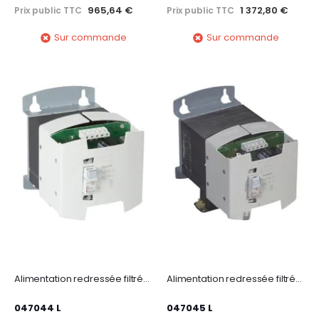
965,64 €
1 372,80 €
Prix public TTC
Prix public TTC
Sur commande
Sur commande
Alimentation redressée filtrée monophasée entrée 230-400V~ sortie 48V= - 480W
Alimentation redressée filtrée monophasée entrée 230-400V~ sortie 48V= -720W-15A
047044 L
047045 L