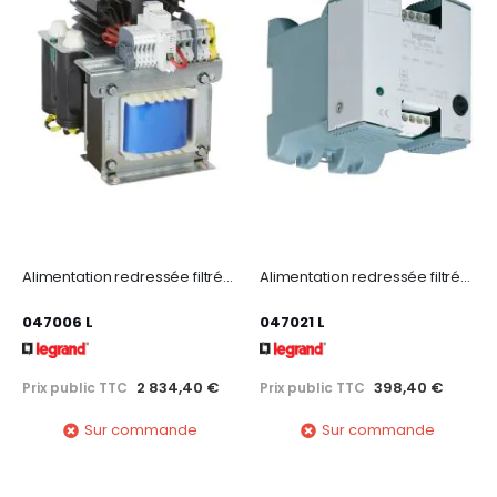
Alimentation redressée filtrée monophasée entrée 230-400V~ sortie 12V= -300W-25A
Alimentation redressée filtrée mono entrée 230V~-400V~ sortie 24V= - 24W - 1A
047006 L
047021 L
2 834,40 €
398,40 €
Prix public TTC
Prix public TTC
Sur commande
Sur commande