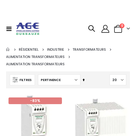
articles
0
Basculer
Panier
la
navigation
RÉSIDENTIEL
INDUSTRIE
TRANSFORMATEURS
ALIMENTATION TRANSFORMATEURS
ALIMENTATION TRANSFORMATEURS
Par
FILTRES
ordre
décroissant
-83%