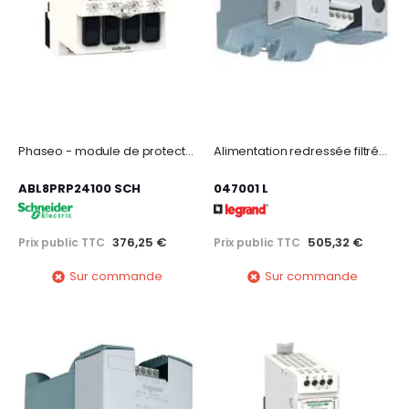
Phaseo - module de protection électronique - 28..28,8vcc - 10a - r alim. électr.
Alimentation redressée filtrée monophasée entrée 230-400V~ /sortie 12V= - 12W 1A
ABL8PRP24100 SCH
047001 L
376,25 €
505,32 €
Prix public TTC
Prix public TTC
Sur commande
Sur commande