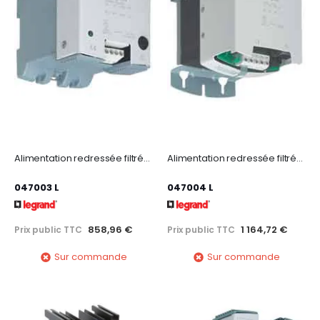
Alimentation redressée filtrée monophasée entrée 230-400V~ /sortie 12V= - 60W 5A
Alimentation redressée filtrée monophasée entrée 230-400V~ sortie 12V= - 120W
047003 L
047004 L
858,96 €
1 164,72 €
Prix public TTC
Prix public TTC
Sur commande
Sur commande