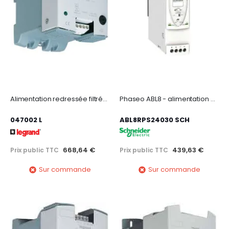
Alimentation redressée filtrée monophasée entrée 230-400V~ sortie 12V= -30W-2,5A
Phaseo ABL8 - alimentation à découpage - 3A - 100 à 240Vca mono/biphasé - 24Vcc
047002 L
ABL8RPS24030 SCH
668,64 €
439,63 €
Prix public TTC
Prix public TTC
Sur commande
Sur commande