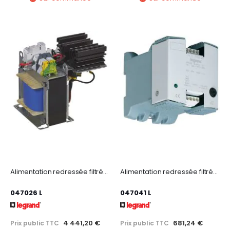
Alimentation redressée filtrée monophasée entrée 230-400V~ sortie 24V= - 600W
Alimentation redressée filtrée monophasée entrée 230-400V~ /sortie 48V= - 48W 1A
047026 L
047041 L
4 441,20 €
681,24 €
Prix public TTC
Prix public TTC