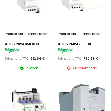
Phaseo ABL8 - alimentation à découpage - 5A - 200 à 500V mono/biphasé - 24Vcc
Phaseo ABL8 - alimentation à découpage - 20A - 100à240Vca mono/biphasé - 24Vcc
ABL8RPS24050 SCH
ABL8RPM24200 SCH
512,64 €
792,58 €
Prix public TTC
Prix public TTC
En stock
Sur commande