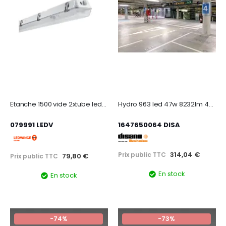
Etanche 1500 vide 2xtube led ip65 ledv
Hydro 963 led 47w 8232lm 4000k gris avec connecteur débrochable
079991 LEDV
1647650064 DISA
314,04 €
Prix public TTC
79,80 €
Prix public TTC
En stock
En stock
-74%
-73%