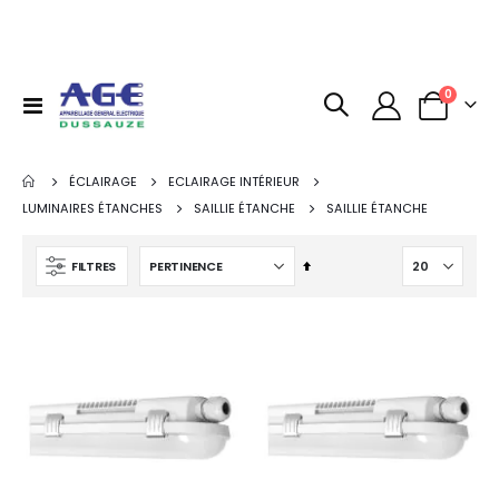
articles
0
Basculer
Panier
la
navigation
ÉCLAIRAGE
ECLAIRAGE INTÉRIEUR
LUMINAIRES ÉTANCHES
SAILLIE ÉTANCHE
SAILLIE ÉTANCHE
Par
FILTRES
ordre
décroissant