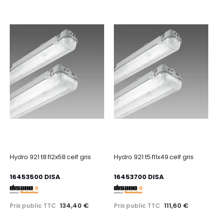
Hydro 921 t8 fl2x58 celf gris
Hydro 921 t5 fl1x49 celf gris
16453500 DISA
16453700 DISA
134,40 €
111,60 €
Prix public TTC
Prix public TTC