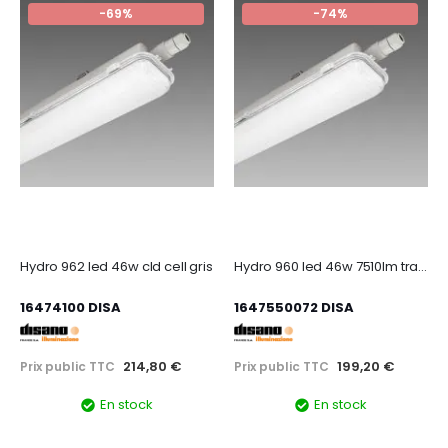
-69%
-74%
Hydro 962 led 46w cld cell gris
Hydro 960 led 46w 7510lm trav cldcell gr
16474100 DISA
1647550072 DISA
214,80 €
199,20 €
Prix public TTC
Prix public TTC
En stock
En stock