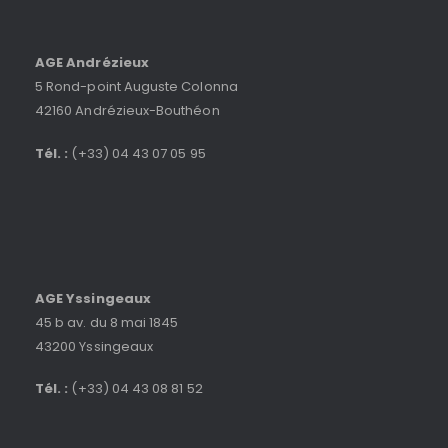
AGE Andrézieux
5 Rond-point Auguste Colonna
42160 Andrézieux-Bouthéon
Tél. :
(+33) 04 43 07 05 95
AGE Yssingeaux
45 b av. du 8 mai 1845
43200 Yssingeaux
Tél. :
(+33) 04 43 08 81 52