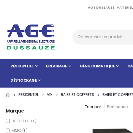
AGE DUSSAUZE, MATÉRIEL
RÉSIDENTIEL
ÉCLAIRAGE
GÉNIE CLIMATIQUE
CÂ
DÉSTOCKAGE
RÉSIDENTIEL
VDI
BAIES ET COFFRETS
BAIES ET COFFRE
Trier par
Marque
item
DECELECT
1
item
MMC
1