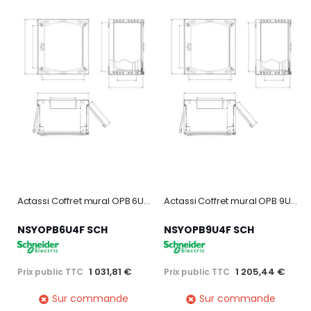
Actassi Coffret mural OPB 6U L600 P400 châssis fixe 19P - porte vitrée - R7035
Actassi Coffret mural OPB 9U L600 P400 châssis fixe 19P - porte vitrée - R7035
NSYOPB6U4F SCH
NSYOPB9U4F SCH
1 031,81 €
1 205,44 €
Prix public TTC
Prix public TTC
Sur commande
Sur commande