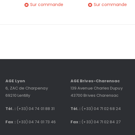
Sur commande
Sur commande
AGE Lyon
AGE Brives-Charensac
6, ZAC de Charpenay
139 Avenue Charles Dupuy
69210 Lentilly
43700 Brives Charensac
Tél. :
(+33) 04 74 01 88 31
Tél. :
(+33) 04 71 02 68 24
Fax :
(+33) 04 74 01 73 46
Fax :
(+33) 04 71 02 84 27