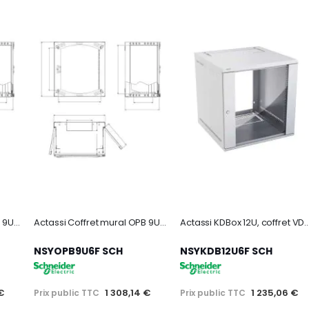
Actassi Coffret mural OPB 9U L600 P500 châssis fixe 19P - porte vitrée - R7035
Actassi Coffret mural OPB 9U L600 P600 châssis fixe 19P - porte vitrée - R7035
Actassi KDBox 12U, coffret VDI 19p avec vitre Securit, H 6
NSYOPB9U6F SCH
NSYKDB12U6F SCH
 €
1 308,14 €
1 235,06 €
Prix public TTC
Prix public TTC