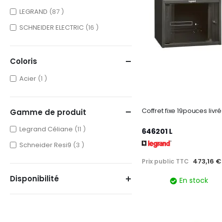
items
LEGRAND
87
items
SCHNEIDER ELECTRIC
16
Coloris
item
Acier
1
Gamme de produit
items
Legrand Céliane
11
646201 L
items
Schneider Resi9
3
473,16 €
Prix public TTC
Disponibilité
En stock