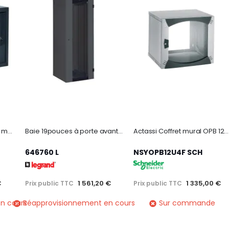
Coffret fixe 19pouces livré monté Linkeo capacité 21U - 1025x600x600mm
Baie 19pouces à porte avant simple livrée montée Linkeo 42U -2026x600x600mm
Actassi Coffret mural OPB 12U L600 P400 châssis fixe 19P - porte vitrée - R7035
646760 L
NSYOPB12U4F SCH
€
1 561,20 €
1 335,00 €
Prix public TTC
Prix public TTC
n cours
Réapprovisionnement en cours
Sur commande