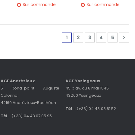
Sur commande
Sur commande
Page
Vous lisez actuellement la 
Page
Page
Page
Page
Pag
Sui
1
2
3
4
5
AGE Andrézieux
AGE Yssingeaux
5 Rond-point Auguste
45 b av. du 8 mai 1845
Colonna
43200 Yssingeaux
42160 Andrézieux-Bouthéon
Tél. :
(+33) 04 43 08 81 52
Tél. :
(+33) 04 43 07 05 95