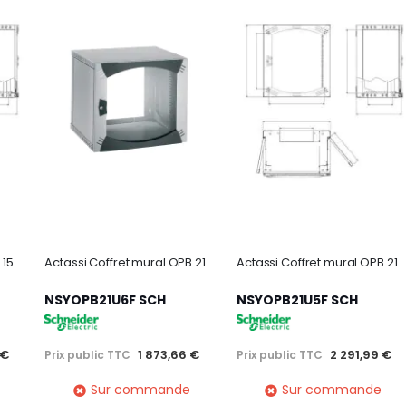
Actassi Coffret mural OPB 15U L600 P600 châssis fixe 19P - porte vitrée - R7035
Actassi Coffret mural OPB 21U L600 P600 châssis fixe 19P - porte vitrée - R7035
Actassi Coffret mural OPB 21U L600 P500 châssis fixe 19P - porte vitrée - R7035
NSYOPB21U6F SCH
NSYOPB21U5F SCH
 €
1 873,66 €
2 291,99 €
Prix public TTC
Prix public TTC
Sur commande
Sur commande