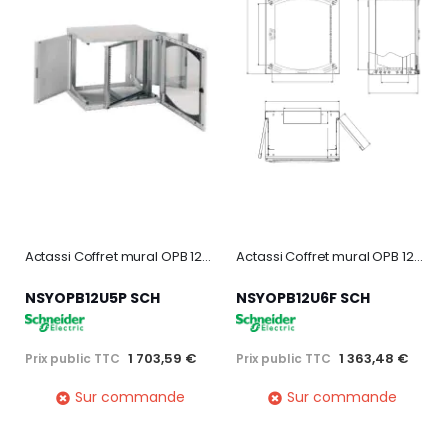
Actassi Coffret mural OPB 12U L600 P500 châssis pivotant 19P porte vitrée R7035
Actassi Coffret mural OPB 12U L600 P600 châssis fixe 19P - porte vitrée - R7035
NSYOPB12U5P SCH
NSYOPB12U6F SCH
1 703,59 €
1 363,48 €
Prix public TTC
Prix public TTC
Sur commande
Sur commande