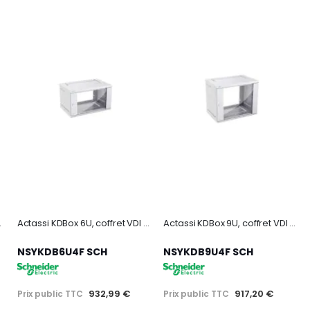
18mm L 600mm P 600mm
Actassi KDBox 6U, coffret VDI 19p avec vitre Securit, H 352mm L 600mm P 400mm
Actassi KDBox 9U, coffret VDI 19p avec vitre Securit, H 485mm L 600mm P 400mm
NSYKDB6U4F SCH
NSYKDB9U4F SCH
932,99 €
917,20 €
Prix public TTC
Prix public TTC