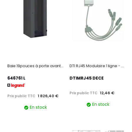
Baie 19pouces à porte avant simple livrée montée Linkeo 42U -2026x600x800mm
DTI RJ45 Modulaire 1 ligne - Module RC intégré - câble Y RJ1
646761 L
DTIMRJ45 DECE
12,46 €
Prix public TTC
1 826,40 €
Prix public TTC
En stock
En stock