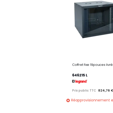
646215 L
824,76 
Prix public TTC
Réapprovisionnement e