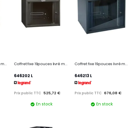
Coffret fixe 19pouces livré monté Linkeo capacité 9U - 492x600x450mm
Coffret fixe 19pouces livré monté Linkeo capacité 12U - 625x600x450mm
Coffret fixe 19pouces livré monté Linkeo capacité 15U - 759x600x600mm
646202 L
646213 L
525,72 €
676,08 €
Prix public TTC
Prix public TTC
En stock
En stock