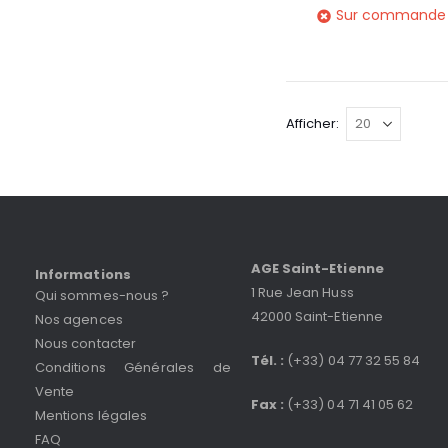
Sur commande
Afficher
AGE Saint-Etienne
Informations
1 Rue Jean Huss
Qui sommes-nous ?
42000 Saint-Etienne
Nos agences
Nous contacter
Tél. :
(+33) 04 77 32 55 84
Conditions Générales de
Vente
Fax :
(+33) 04 71 41 05 62
Mentions légales
FAQ