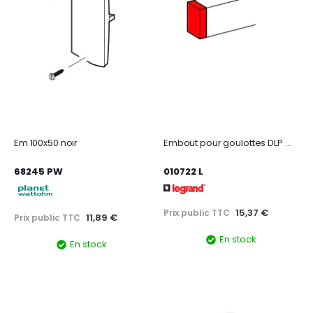
Em 100x50 noir
Embout pour goulottes DLP monobloc 35x80mm ou 50x80mm - blanc
68245 PW
010722 L
15,37 €
Prix public TTC
11,89 €
Prix public TTC
En stock
En stock