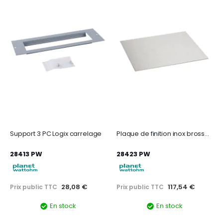
Support 3 PC Logix carrelage
Plaque de finition inox brossé pour boîte de sol Logix - Epaisseur 3 mm
28413 PW
28423 PW
28,08 €
117,54 €
Prix public TTC
Prix public TTC
En stock
En stock