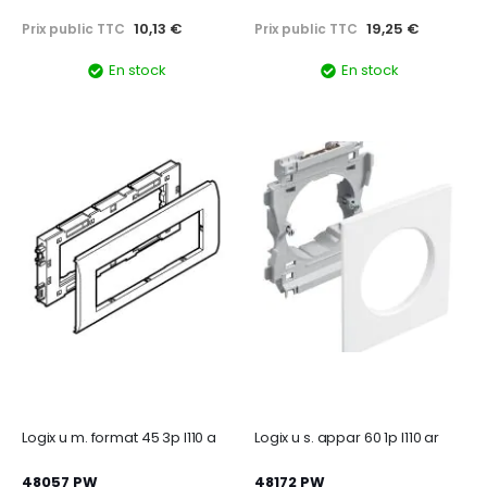
10,13 €
19,25 €
Prix public TTC
Prix public TTC
En stock
En stock
Logix u m. format 45 3p l110 a
Logix u s. appar 60 1p l110 ar
48057 PW
48172 PW