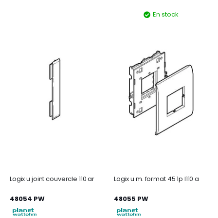
En stock
Logix u joint couvercle 110 ar
Logix u m. format 45 1p l110 a
48054 PW
48055 PW