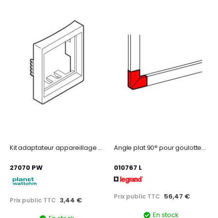
Kit adaptateur appareillage 45
Angle plat 90° pour goulottes DLP monobloc 35x80mm ou 50x80mm - blanc
27070 PW
010767 L
56,47 €
Prix public TTC
3,44 €
Prix public TTC
En stock