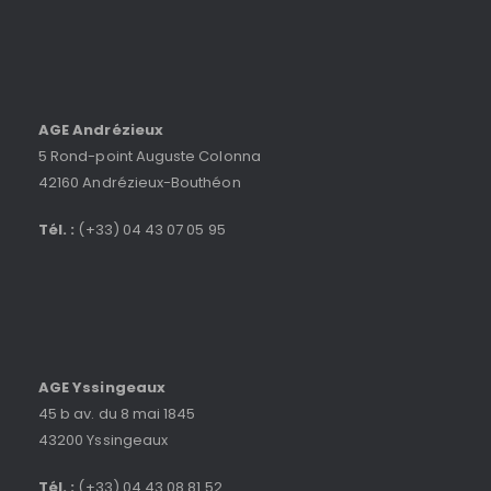
AGE Andrézieux
5 Rond-point Auguste Colonna
42160 Andrézieux-Bouthéon
Tél. :
(+33) 04 43 07 05 95
AGE Yssingeaux
45 b av. du 8 mai 1845
43200 Yssingeaux
Tél. :
(+33) 04 43 08 81 52