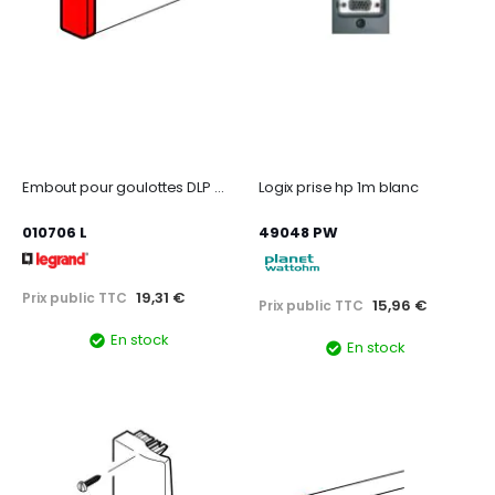
Embout pour goulottes DLP monobloc 65x150mm - blanc
Logix prise hp 1m blanc
010706 L
49048 PW
19,31 €
Prix public TTC
15,96 €
Prix public TTC
En stock
En stock