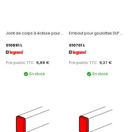
Joint de corps à éclisse pour goulotte DLP monobloc - blanc
Embout pour goulottes DLP monobloc 35x105mm - blanc
010691 L
010701 L
6,88 €
9,37 €
Prix public TTC
Prix public TTC
En stock
En stock