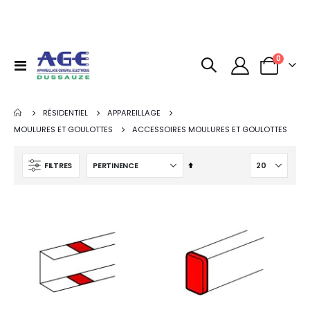
0
Basculer
Panier
la
navigation
RÉSIDENTIEL
APPAREILLAGE
MOULURES ET GOULOTTES
ACCESSOIRES MOULURES ET GOULOTTES
Par
FILTRES
ordre
décroissant