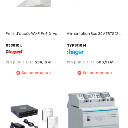
Point d'accès Wi-Fi PoE (n+ac) à encastrer - blanc
Alimentation Bus 30V TBTS 1280 mA
033610 L
TYFS110 H
236,16 €
606,91 €
Prix public TTC
Prix public TTC
Sur commande
Sur commande