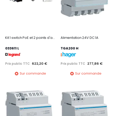
Kit 1 switch PoE et 2 points d'accès Wi-Fi PoE (n+ac) à encastrer - blanc
Alimentation 24V DC 1A
033611 L
TGA200 H
622,20 €
277,86 €
Prix public TTC
Prix public TTC
Sur commande
Sur commande