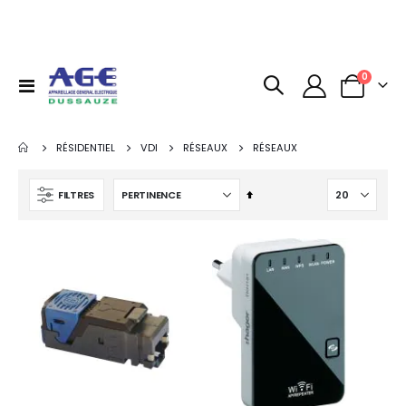
articles
0
Basculer
Panier
la
navigation
RÉSIDENTIEL
VDI
RÉSEAUX
RÉSEAUX
Par
FILTRES
ordre
décroissant