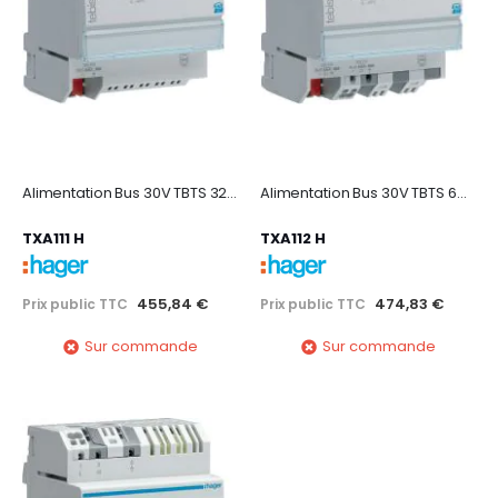
Alimentation Bus 30V TBTS 320 mA
Alimentation Bus 30V TBTS 640 mA
TXA111 H
TXA112 H
455,84 €
474,83 €
Prix public TTC
Prix public TTC
Sur commande
Sur commande