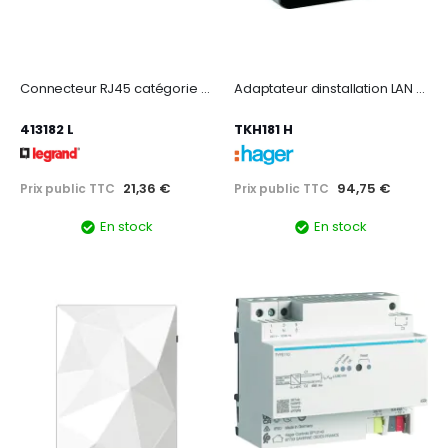
Connecteur RJ45 catégorie 6 FTP pour coffret de communication
Adaptateur dinstallation LAN / WIFI pour TKP100A
413182 L
TKH181 H
21,36 €
94,75 €
Prix public TTC
Prix public TTC
En stock
En stock