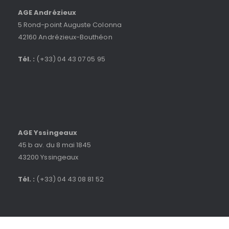
AGE Andrézieux
5 Rond-point Auguste Colonna
42160 Andrézieux-Bouthéon
Tél. :
(+33) 04 43 07 05 95
AGE Yssingeaux
45 b av. du 8 mai 1845
43200 Yssingeaux
Tél. :
(+33) 04 43 08 81 52