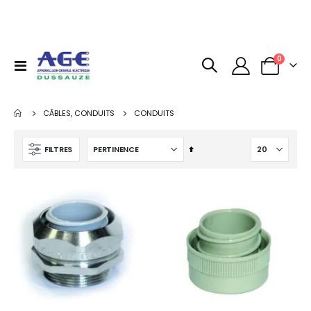
articles
0
Basculer
Panier
la
navigation
CÂBLES, CONDUITS
CONDUITS
Par
FILTRES
ordre
décroissant