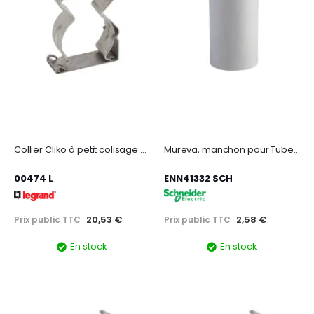
Collier Cliko à petit colisage Ø40mm - inox
Mureva, manchon pour Tube 3321 - Gris - Ø32 mm
00474 L
ENN41332 SCH
20,53 €
2,58 €
Prix public TTC
Prix public TTC
En stock
En stock