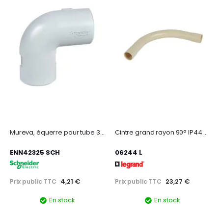
Mureva, équerre pour tube 3321 - Gris - Ø25 mm
Cintre grand rayon 90° IP44 Ø32mm et rayon 125mm - sable RAL1015
ENN42325 SCH
06244 L
4,21 €
23,27 €
Prix public TTC
Prix public TTC
En stock
En stock