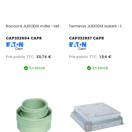
Raccord JUDODIX mâle - laiton nickelé - taille 29 - Pg 29 - IP66
Terminus JUDODIX isolant - taille 29 - polyéthylène gris
CAP332904 CAPR
CAP332937 CAPR
33,74 €
1,54 €
Prix public TTC
Prix public TTC
En stock
En stock