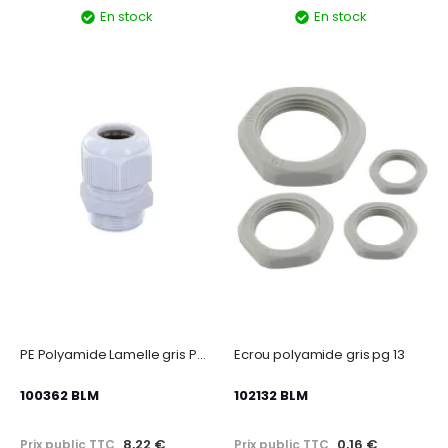
En stock
En stock
PE Polyamide Lamelle gris Pg 36 (22-32 mm)
Ecrou polyamide gris pg 13
100362 BLM
102132 BLM
8,22 €
0,16 €
Prix public TTC
Prix public TTC