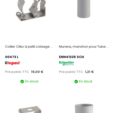
Collier Cliko à petit colisage Ø32mm - inox
Mureva, manchon pour Tube 3321 - Gris - Ø25 mm
00473 L
ENN41325 SCH
19,00 €
1,21 €
Prix public TTC
Prix public TTC
En stock
En stock