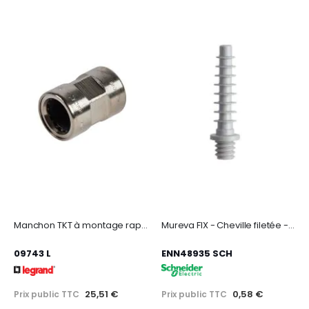
Manchon TKT à montage rapide Ø25mm- accessoire
Mureva FIX - Cheville filetée - percage 6mm - Gris
09743 L
ENN48935 SCH
25,51 €
0,58 €
Prix public TTC
Prix public TTC