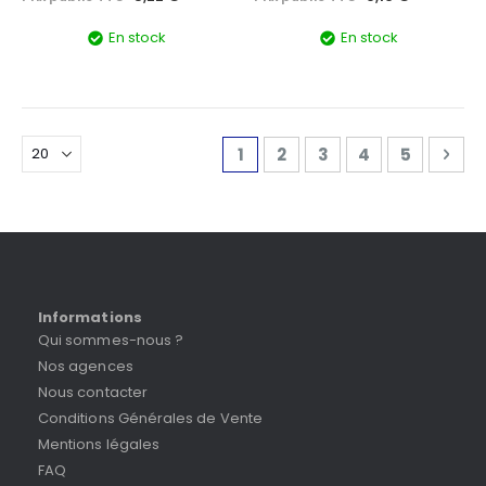
En stock
En stock
Page
Vous lisez actuellement la 
Page
Page
Page
Page
Pag
Sui
1
2
3
4
5
Informations
Qui sommes-nous ?
Nos agences
Nous contacter
Conditions Générales de Vente
Mentions légales
FAQ