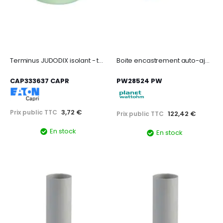
Terminus JUDODIX isolant - taille 36 - polyéthylène gris
Boite encastrement auto-ajustable 16/24m
CAP333637 CAPR
PW28524 PW
3,72 €
Prix public TTC
122,42 €
Prix public TTC
En stock
En stock