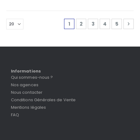
Page
Vous lisez actuellement la 
Page
Page
Page
Page
Pag
Sui
1
2
3
4
5
Informations
Qui sommes-nous ?
Nos agences
Nous contacter
Conditions Générales de Vente
Mentions légales
FAQ