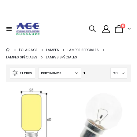
articles
0
Basculer
Panier
la
navigation
ÉCLAIRAGE
LAMPES
LAMPES SPÉCIALES
LAMPES SPÉCIALES
LAMPES SPÉCIALES
Par
FILTRES
ordre
décroissant