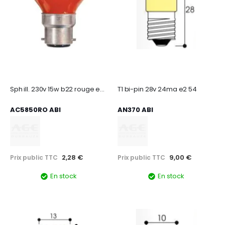
Sph ill. 230v 15w b22 rouge emb. unitaire par 10
T1 bi-pin 28v 24ma e2 54
AC5850RO ABI
AN370 ABI
2,28 €
9,00 €
Prix public TTC
Prix public TTC
En stock
En stock