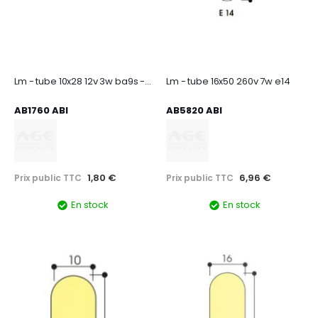
Lm - tube 10x28 12v 3w ba9s - par 10pcs****
Lm - tube 16x50 260v 7w e14
AB1760 ABI
AB5820 ABI
1,80 €
6,96 €
Prix public TTC
Prix public TTC
En stock
En stock