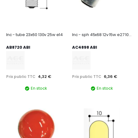
Inc - tube 23x60 130v 25w e14
Inc - sph 45x68 12v 15w e27 1000h
AB8720 ABI
AC4898 ABI
4,32 €
6,36 €
Prix public TTC
Prix public TTC
En stock
En stock