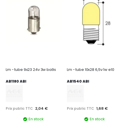
Lm - tube 9x23 24v 3w ba9s
Lm - tube 10x28 6,5v 1w e10
AB1180 ABI
AB1540 ABI
2,04 €
1,68 €
Prix public TTC
Prix public TTC
En stock
En stock