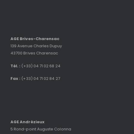
AGE Brives-Charensac
139 Avenue Charles Dupuy
43700 Brives Charensac
Tél. :
(+33) 04 71 02 68 24
Fax :
(+33) 04 71 02 84 27
AGE Andrézieux
5 Rond-point Auguste Colonna