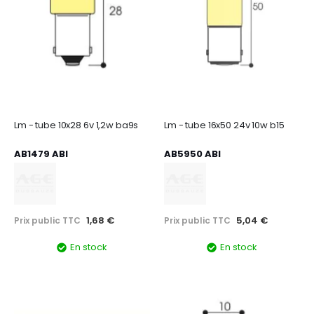
Lm - tube 10x28 6v 1,2w ba9s
Lm - tube 16x50 24v 10w b15
AB1479 ABI
AB5950 ABI
1,68 €
5,04 €
Prix public TTC
Prix public TTC
En stock
En stock