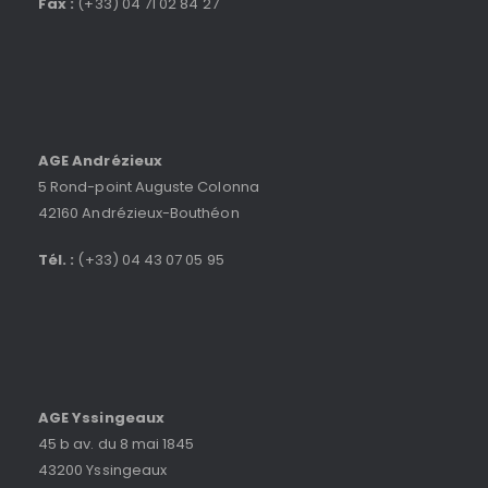
Fax :
(+33) 04 71 02 84 27
AGE Andrézieux
5 Rond-point Auguste Colonna
42160 Andrézieux-Bouthéon
Tél. :
(+33) 04 43 07 05 95
AGE Yssingeaux
45 b av. du 8 mai 1845
43200 Yssingeaux