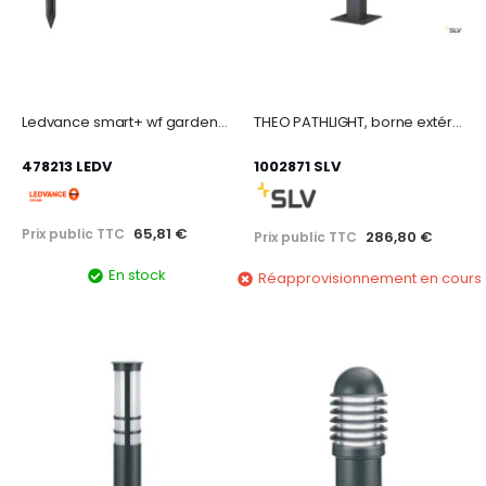
Ledvance smart+ wf gardenpole rgbw 180lm
THEO PATHLIGHT, borne extérieure, double, anthracite, GU10, 2x 7W max, IP44
478213 LEDV
1002871 SLV
65,81 €
Prix public TTC
286,80 €
Prix public TTC
En stock
Réapprovisionnement en cours