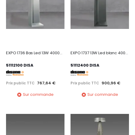
EXPO 1736 Bas Led 13W 4000K graphite
EXPO 1737 13W Led blanc 4000K graphite
51112100 DISA
51112400 DISA
767,64 €
900,96 €
Prix public TTC
Prix public TTC
Sur commande
Sur commande