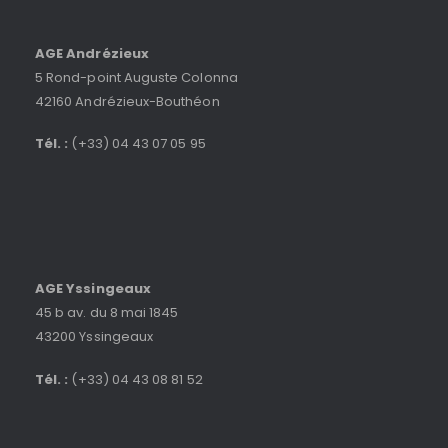
AGE Andrézieux
5 Rond-point Auguste Colonna
42160 Andrézieux-Bouthéon
Tél. :
(+33) 04 43 07 05 95
AGE Yssingeaux
45 b av. du 8 mai 1845
43200 Yssingeaux
Tél. :
(+33) 04 43 08 81 52