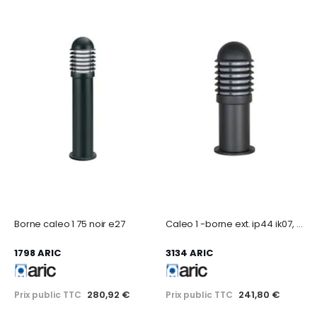
Borne caleo 1 75 noir e27
Caleo 1 -borne ext. ip44 ik07, graphite, e27 100w max., lpe non incl., haut.42cm
1798 ARIC
3134 ARIC
280,92 €
241,80 €
Prix public TTC
Prix public TTC