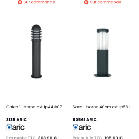
Sur commande
Sur commande
Caleo 1 -borne ext. ip44 ik07, graphite, e27 100w max., lpe non incl., haut.73cm
Saxo - borne 40cm ext. ip56 ik08, graphite, led intég. 8w 3000k 420lm, dimmable
3135 ARIC
50561 ARIC
303,96 €
195,60 €
Prix public TTC
Prix public TTC