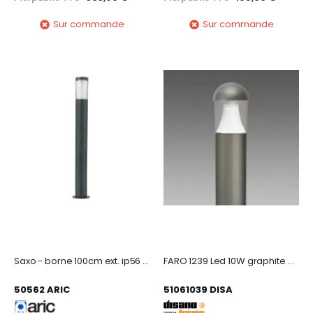
Sur commande
Sur commande
Saxo - borne 100cm ext. ip56 ik08, graphite, led intég. 8w 3000k 420lm, dimmable
FARO 1239 Led 10W graphite 3000K
50562 ARIC
51061039 DISA