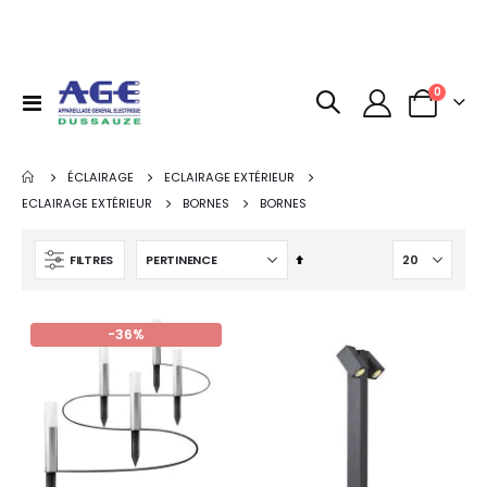
articles
0
Basculer
Panier
la
navigation
ÉCLAIRAGE
ECLAIRAGE EXTÉRIEUR
ECLAIRAGE EXTÉRIEUR
BORNES
BORNES
Par
FILTRES
ordre
décroissant
-36%