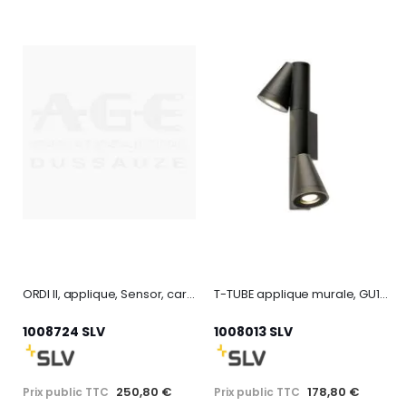
ORDI II, applique, Sensor, carré, 2200/3000 K, IP54, blanc, bord de mer
T-TUBE applique murale, GU10 double
1008724 SLV
1008013 SLV
250,80 €
178,80 €
Prix public TTC
Prix public TTC