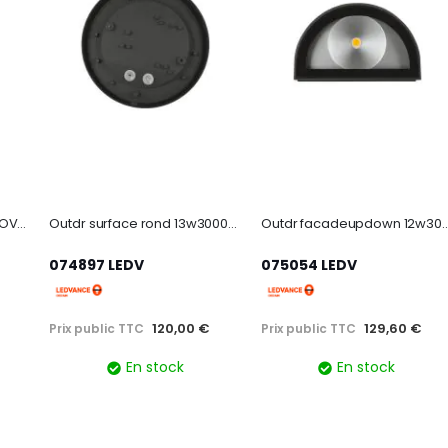
START BULKHEAD LED IP65 OVAL 4000K 1120LM
Outdr surface rond 13w3000k gr ip54 ledv
Outdr facadeupdown 12w3000
074897 LEDV
075054 LEDV
120,00 €
129,60 €
Prix public TTC
Prix public TTC
En stock
En stock