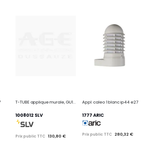
7
T-TUBE applique murale, GU10 simple
Appl. caleo 1 blanc ip44 e27
1008012 SLV
1777 ARIC
€
280,32 €
Prix public TTC
130,80 €
Prix public TTC