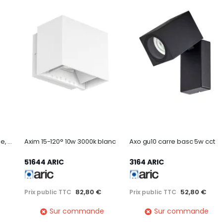
D-RING M, applique murale, PHASE, 2700/3000K, PHASE, IP65, blanc
Axim 15-120° 10w 3000k blanc
Axo gu10 carre basc 5w cct
51644 ARIC
3164 ARIC
82,80 €
52,80 €
Prix public TTC
Prix public TTC
Sur commande
Sur commande