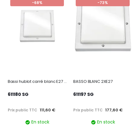
-68%
-73%
m ON-OF
Bassi hublot carré blanc E27 classe I IP65
BASSO BLANC 2XE27
611180 SG
611197 SG
111,60 €
177,60 €
Prix public TTC
Prix public TTC
En stock
En stock