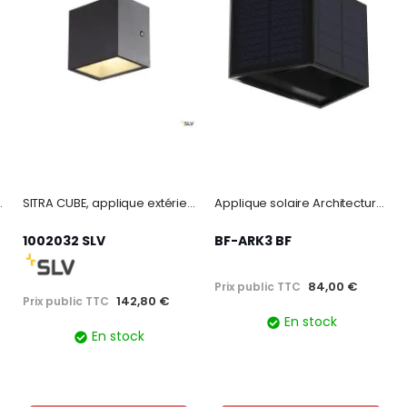
k gr ip54 ledv
SITRA CUBE, applique extérieure, anthracite, LED, 10W, 3000K, IP44
Applique solaire Architecturale : Faisceau ajustable Up & Do
1002032 SLV
BF-ARK3 BF
84,00 €
Prix public TTC
142,80 €
Prix public TTC
En stock
En stock