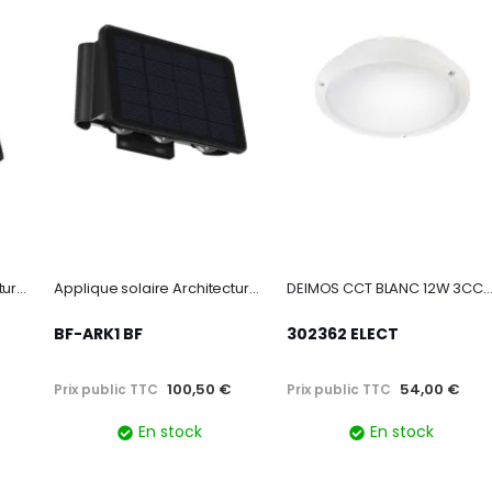
Applique solaire Architecturale : 1 faisceaux Up + 2 faiscea
Applique solaire Architecturale : 2 faisceaux Up + 3 faiscea
DEIMOS CCT BLANC 12W 3CCT (3K-4K-6K)-IRC80-IP65 1600l
BF-ARK1 BF
302362 ELECT
100,50 €
54,00 €
Prix public TTC
Prix public TTC
En stock
En stock