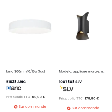
Lima 300mm 10/15w 3cct
Modela, applique murale, up/down, 2700 k, phase, noir
51538 ARIC
1007808 SLV
60,00 €
Prix public TTC
178,80 €
Prix public TTC
Sur commande
Sur commande