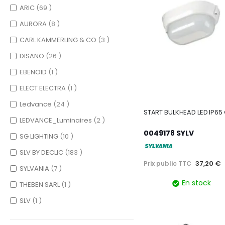
items
ARIC
69
items
AURORA
8
items
CARL KAMMERLING & CO
3
items
DISANO
26
item
EBENOID
1
item
ELECT ELECTRA
1
items
Ledvance
24
items
LEDVANCE_Luminaires
2
0049178 SYLV
items
SG LIGHTING
10
items
SLV BY DECLIC
183
37,20 €
Prix public TTC
items
SYLVANIA
7
En stock
item
THEBEN SARL
1
item
SLV
1