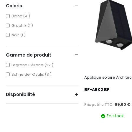
Coloris
items
Blanc
4
item
Graphik
1
item
Noir
1
Gamme de produit
items
Legrand Céliane
22
items
Schneider Ovalis
3
BF-ARK2 BF
Disponibilité
69,60 €
Prix public TTC
En stock