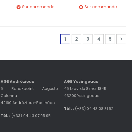
Sur commande
Sur commande
Page
Vous lisez actuellement la 
Page
Page
Page
Page
Pag
Sui
1
2
3
4
5
AGE Andrézieux
AGE Yssingeaux
5 Rond-point Auguste
45 b av. du 8 mai 1845
Colonna
43200 Yssingeaux
42160 Andrézieux-Bouthéon
Tél. :
(+33) 04 43 08 81 52
Tél. :
(+33) 04 43 07 05 95