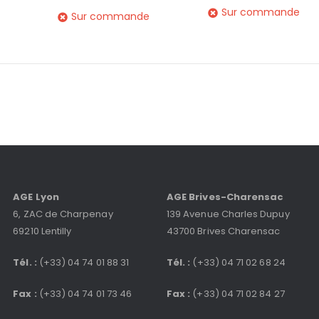
Sur commande
Sur commande
AGE Lyon
AGE Brives-Charensac
6, ZAC de Charpenay
139 Avenue Charles Dupuy
69210 Lentilly
43700 Brives Charensac
Tél. :
(+33) 04 74 01 88 31
Tél. :
(+33) 04 71 02 68 24
Fax :
(+33) 04 74 01 73 46
Fax :
(+33) 04 71 02 84 27