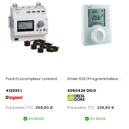
Pack Ecocompteur connecté avec 3 transformateurs de courant fermés 80A
Driver 620 | Programmateur de 1 à 2 zones pour chauffage électrique fil pilote
412033 L
6050426 DELD
358,80 €
226,80 €
Prix public TTC
Prix public TTC
En stock
En stock