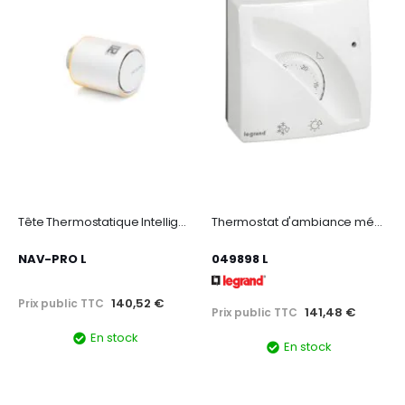
Tête Thermostatique Intelligente Additionnelle Netatmo - thermostat/starter pack
Thermostat d'ambiance mécanique en saillie
NAV-PRO L
049898 L
140,52 €
Prix public TTC
141,48 €
Prix public TTC
En stock
En stock