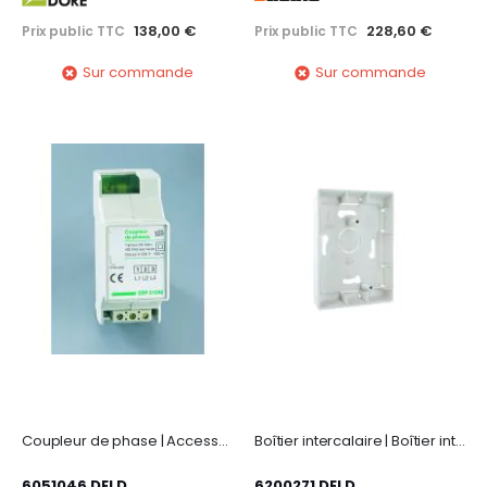
138,00 €
228,60 €
Prix public TTC
Prix public TTC
Sur commande
Sur commande
Coupleur de phase | Accessoire pour programmateur CPL sur installation triphasée
Boîtier intercalaire | Boîtier intercalaire pour fixation saillie
6051046 DELD
6200271 DELD