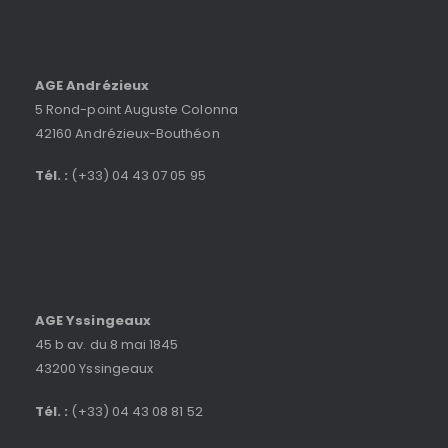
AGE Andrézieux
5 Rond-point Auguste Colonna
42160 Andrézieux-Bouthéon
Tél. :
(+33) 04 43 07 05 95
AGE Yssingeaux
45 b av. du 8 mai 1845
43200 Yssingeaux
Tél. :
(+33) 04 43 08 81 52