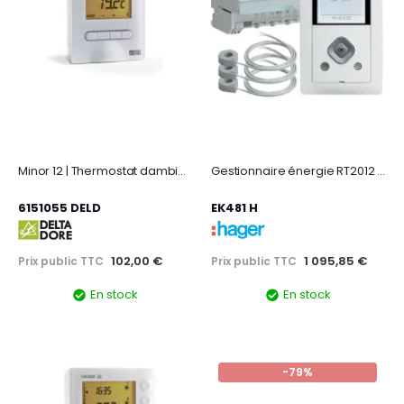
Minor 12 | Thermostat dambiance filaire semi-encastré à associer à Calybox 230
Gestionnaire énergie RT2012 chauffage électrique 1 zone blanc
6151055 DELD
EK481 H
102,00 €
1 095,85 €
Prix public TTC
Prix public TTC
En stock
En stock
-79%