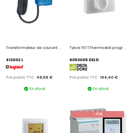
Transformateur de courant ouvert 90A maximum
Tybox 1117 | Thermostat programmable filaire pour chauffage eau chaude
412002 L
6053005 DELD
48,68 €
164,40 €
Prix public TTC
Prix public TTC
En stock
En stock
-71%