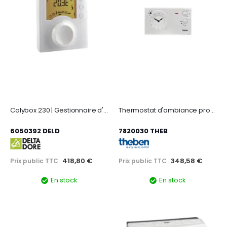
Calybox 230 | Gestionnaire d'énergie de 1 à 3 zones pour chauffage fil pilote
Thermostat d'ambiance programmable
6050392 DELD
7820030 THEB
418,80 €
348,58 €
Prix public TTC
Prix public TTC
En stock
En stock