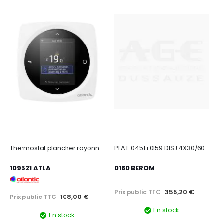
Thermostat plancher rayonnant électrique programmable et connecté
PLAT. 0451+0159 DISJ.4X30/60
109521 ATLA
0180 BEROM
355,20 €
Prix public TTC
108,00 €
Prix public TTC
En stock
En stock