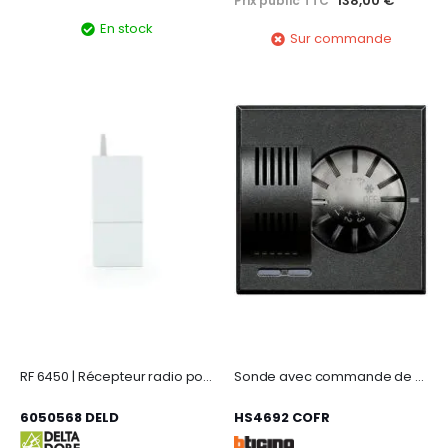
138,00 €
Prix public TTC
En stock
Sur commande
RF 6450 | Récepteur radio pour chaudière ou PAC réversible
Sonde avec commande de dérogation MyHOME_Up Axolute - Anthracite
6050568 DELD
HS4692 COFR