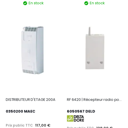
En stock
En stock
DISTRIBUTEUR D'ETAGE 200A
RF 6420 | Récepteur radio pour chaudière ou PAC non réversible
0350200 MAEC
6050567 DELD
117,00 €
Prix public TTC