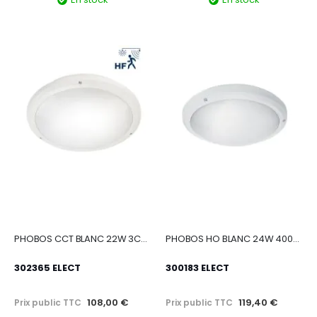
PHOBOS CCT BLANC 22W 3CCT(3K-4K-6K)-IRC80-IP65 2800lm DET HF
PHOBOS HO BLANC 24W 4000K-IRC80-IP65-IK10 2880Lm
302365 ELECT
300183 ELECT
108,00 €
119,40 €
Prix public TTC
Prix public TTC