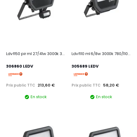
Ldv fl50 pir ml 27/41w 3000k 3670/5500lm sym100 ip66 noir projecteur multi lumen
Ldv fl10 ml 6/8w 3000k 780/1100lm sym 100 ip66 noir projecteur multi lumen
306860 LEDV
305689 LEDV
213,60 €
58,20 €
Prix public TTC
Prix public TTC
En stock
En stock