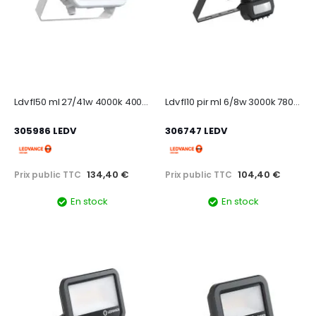
Ldv fl50 ml 27/41w 4000k 4000/6000lm sym 100 ip66 blanc projecteur multi lumen
Ldv fl10 pir ml 6/8w 3000k 780/1100lm sym 100 ip66 noir projecteur multi lumen
305986 LEDV
306747 LEDV
134,40 €
104,40 €
Prix public TTC
Prix public TTC
En stock
En stock