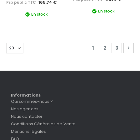
165,74 €
Prix public TTC
En stock
En stock
Page
Vous lisez actuell
Page
Page
Pag
Sui
1
2
3
Informations
Qui sommes-nous ?
Nos agences
Nous contacter
Conditions Générales de Vente
Mentions légales
FAQ