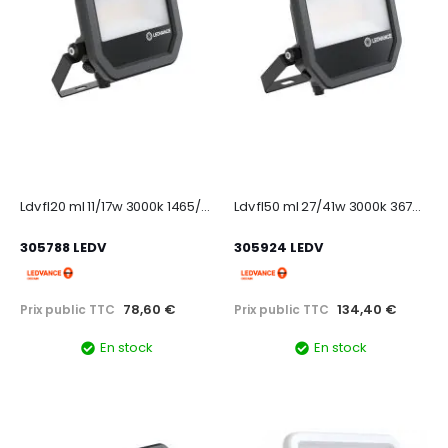
Ldv fl20 ml 11/17w 3000k 1465/2200lm sym 100 ip66 noir projecteur multi lumen
Ldv fl50 ml 27/41w 3000k 3670/5500lm sym 100 ip66 noir projecteur multi lumen
305788 LEDV
305924 LEDV
78,60 €
134,40 €
Prix public TTC
Prix public TTC
En stock
En stock