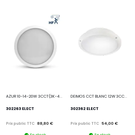
AZUR 10-14-20W 3CCT(3K-4K-6K)-IP65-IK10 DET HF ON-OFF D310mm
DEIMOS CCT BLANC 12W 3CCT (3K-4K-6K)-IRC80-IP65 1600lm ON-OF
302263 ELECT
302362 ELECT
88,80 €
54,00 €
Prix public TTC
Prix public TTC
En stock
En stock