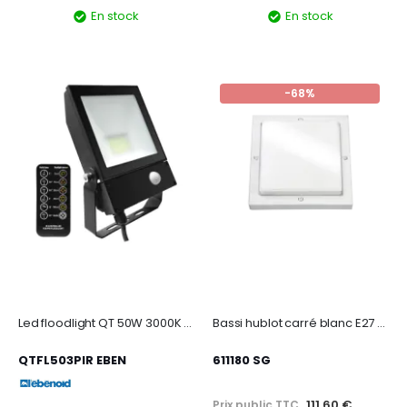
En stock
En stock
-68%
Led floodlight QT 50W 3000K noir PIR
Bassi hublot carré blanc E27 classe I IP65
QTFL503PIR EBEN
611180 SG
111,60 €
Prix public TTC