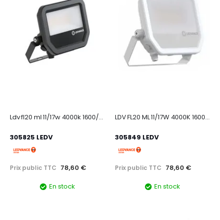
Ldv fl20 ml 11/17w 4000k 1600/2400lm sym 100 ip66 noir projecteur multi lumen
LDV FL20 ML 11/17W 4000K 1600/2400lm Sym 100 IP66 Blanc proj
305825 LEDV
305849 LEDV
78,60 €
78,60 €
Prix public TTC
Prix public TTC
En stock
En stock