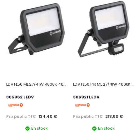
LDV FL50 ML 27/41W 4000K 4000/6000lm Sym 100 IP66 Noir proje
LDV FL50 PIR ML 27/41W 4000K 4000/6000lm Sym100 IP66 Noir pr
305962 LEDV
306921 LEDV
134,40 €
213,60 €
Prix public TTC
Prix public TTC
En stock
En stock