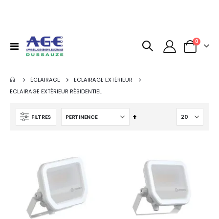
articles
0
Basculer
Panier
la
navigation
ÉCLAIRAGE
ECLAIRAGE EXTÉRIEUR
ECLAIRAGE EXTÉRIEUR RÉSIDENTIEL
Par
FILTRES
ordre
décroissant