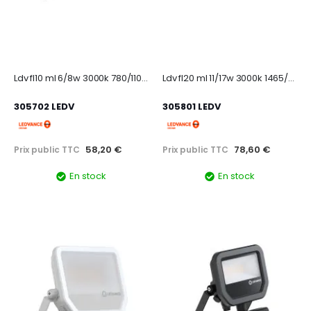
Ldv fl10 ml 6/8w 3000k 780/1100lm sym 100 ip66 blanc projecteur multi lumen
Ldv fl20 ml 11/17w 3000k 1465/2200lm sym 100 ip66 blanc projecteur multi lumen
305702 LEDV
305801 LEDV
58,20 €
78,60 €
Prix public TTC
Prix public TTC
En stock
En stock