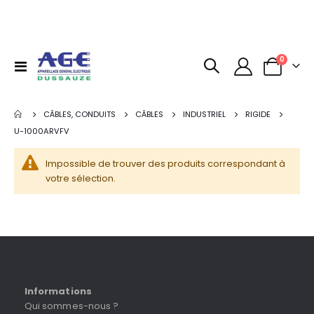
articles
0
Basculer
Panier
la
navigation
CÂBLES, CONDUITS
CÂBLES
INDUSTRIEL
RIGIDE
U-1000ARVFV
Impossible de trouver des produits correspondant à
votre sélection.
Informations
Qui sommes-nous ?