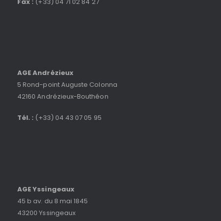
Fax :
(+33) 04 71 02 84 27
AGE Andrézieux
5 Rond-point Auguste Colonna
42160 Andrézieux-Bouthéon
Tél. :
(+33) 04 43 07 05 95
AGE Yssingeaux
45 b av. du 8 mai 1845
43200 Yssingeaux